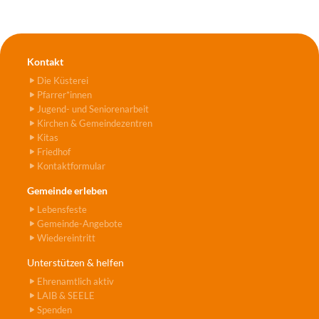
Kontakt
Die Küsterei
Pfarrer*innen
Jugend- und Seniorenarbeit
Kirchen & Gemeindezentren
Kitas
Friedhof
Kontaktformular
Gemeinde erleben
Lebensfeste
Gemeinde-Angebote
Wiedereintritt
Unterstützen & helfen
Ehrenamtlich aktiv
LAIB & SEELE
Spenden