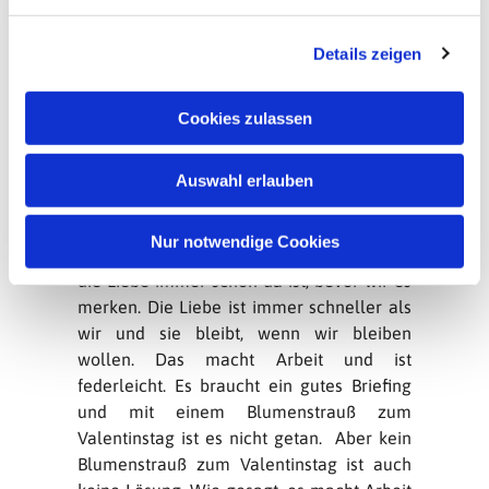
n
Und so lehrt die Liebe selbst den Löwen
g
das Lieben. Nachdem alle seine Versuche
Details zeigen
s
gescheitert sind, seine Liebe durch die
a
Worte anderer auszudrücken, nachdem er
u
Cookies zulassen
immer lauter brüllen musste: „Das hätte
s
ich doch nie geschrieben“, nachdem er
w
alle anderen Briefe, in denen von
Auswahl erlauben
a
Affenkram und Mistkäferparfüm die Rede
h
ist, zerrissen hat, stupst ihn die Liebe
l
Nur notwendige Cookies
zärtlich an. Die Löwin ist längst da, so wie
die Liebe immer schon da ist, bevor wir es
merken. Die Liebe ist immer schneller als
wir und sie bleibt, wenn wir bleiben
wollen. Das macht Arbeit und ist
federleicht. Es braucht ein gutes Briefing
und mit einem Blumenstrauß zum
Valentinstag ist es nicht getan. Aber kein
Blumenstrauß zum Valentinstag ist auch