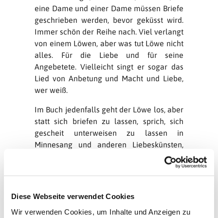
eine Dame und einer Dame müssen Briefe
geschrieben werden, bevor geküsst wird.
Immer schön der Reihe nach. Viel verlangt
von einem Löwen, aber was tut Löwe nicht
alles. Für die Liebe und für seine
Angebetete. Vielleicht singt er sogar das
Lied von Anbetung und Macht und Liebe,
wer weiß.
Im Buch jedenfalls geht der Löwe los, aber
statt sich briefen zu lassen, sprich, sich
gescheit unterweisen zu lassen in
Minnesang und anderen Liebeskünsten,
demonstriert er seine Macht und versteckt
so seine Unsicherheit. Das war schon
immer so. Warum sollte es beim
verliebten Löwen anders sein? Also
Diese Webseite verwendet Cookies
müssen die andern ran: Affe und Nilpferd,
Wir verwenden Cookies, um Inhalte und Anzeigen zu
Mistkäfer und Giraffe, die leider vom