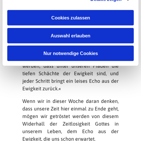
lässt.
a
Dietrich Bonhoeffer hat das so empfunden:
u
Cookies zulassen
»Das Tiefste erschließt sich erst, wenn wir
s
bedenken, dass nicht nur die Welt ihre Zeit
w
und ihre Stunden hat, sondern dass unser
Auswahl erlauben
a
eigenes Leben seine Zeit und seine Stunde
h
Gottes hat, und dass hinter den Zeiten
l
Nur notwendige Cookies
unseres Lebens Gottes Spuren sichtbar
werden, dass unter unseren Pfaden die
tiefen Schächte der Ewigkeit sind, und
jeder Schritt bringt ein leises Echo aus der
Ewigkeit zurück.«
Wenn wir in dieser Woche daran denken,
dass unsere Zeit hier einmal zu Ende geht,
mögen wir getröstet werden von diesem
Widerhall der Zeitlosigkeit Gottes in
unserem Leben, dem Echo aus der
Ewigkeit, die uns schon erwartet.