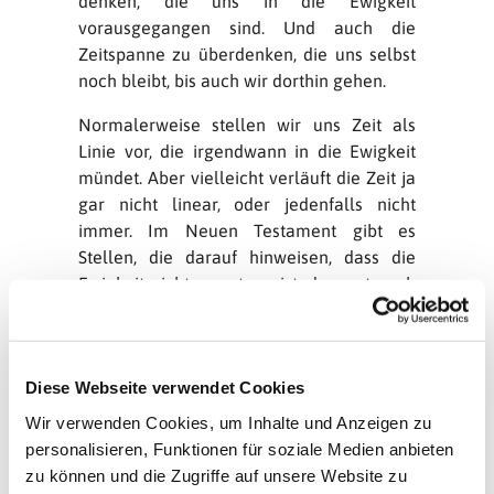
denken, die uns in die Ewigkeit
vorausgegangen sind. Und auch die
Zeitspanne zu überdenken, die uns selbst
noch bleibt, bis auch wir dorthin gehen.
Normalerweise stellen wir uns Zeit als
Linie vor, die irgendwann in die Ewigkeit
mündet. Aber vielleicht verläuft die Zeit ja
gar nicht linear, oder jedenfalls nicht
immer. Im Neuen Testament gibt es
Stellen, die darauf hinweisen, dass die
Ewigkeit nicht nur etwas ist, das erst noch
kommt, sondern dass sie in bestimmten
Situationen gleichzeitig zur Gegenwart
verlaufen kann. Das Reich Gottes, auf das
Diese Webseite verwendet Cookies
wir warten, ist auch schon mitten unter
uns. Die Zukunft hat sozusagen schon
Wir verwenden Cookies, um Inhalte und Anzeigen zu
begonnen.
personalisieren, Funktionen für soziale Medien anbieten
zu können und die Zugriffe auf unsere Website zu
Es tröstet mich mir das vor Augen zu