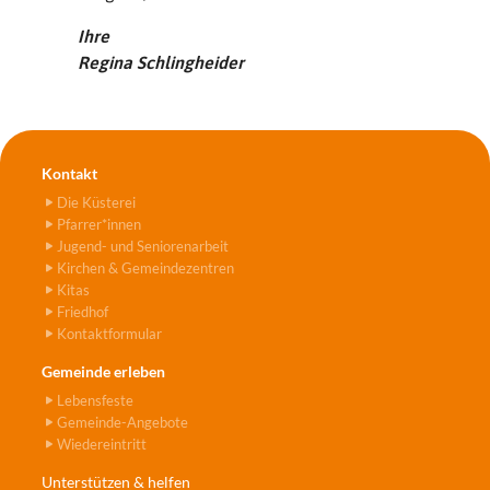
Ihre
Regina Schlingheider
Kontakt
Die Küsterei
Pfarrer*innen
Jugend- und Seniorenarbeit
Kirchen & Gemeindezentren
Kitas
Friedhof
Kontaktformular
Gemeinde erleben
Lebensfeste
Gemeinde-Angebote
Wiedereintritt
Unterstützen & helfen