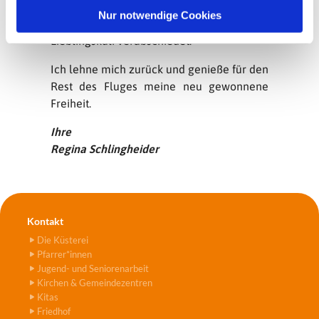
nicht mehr übelnehmen, wenn sie ihn
l
Nur notwendige Cookies
behält. Ich habe mich von meinem
Lieblingskuli verabschiedet.
Ich lehne mich zurück und genieße für den
Rest des Fluges meine neu gewonnene
Freiheit.
Ihre
Regina Schlingheider
Kontakt
Die Küsterei
Pfarrer*innen
Jugend- und Seniorenarbeit
Kirchen & Gemeindezentren
Kitas
Friedhof