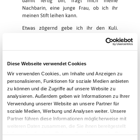
damit fertig bin, fragt mich meine
Nachbarin, eine junge Frau, ob ich ihr
meinen Stift leihen kann.
Etwas zögernd gebe ich ihr den Kuli.
Erfahrungsgemäß gehen Stifte, die man
verleiht, leicht verloren, und es ist mein
Lieblingskuli. Ich muss unbedingt darauf
achten, dass sie ihn mir zurückgibt. Aber
Diese Webseite verwendet Cookies
sie nimmt sich Zeit beim Ausfüllen, und ich
muss mich selbst immer wieder an die
Wir verwenden Cookies, um Inhalte und Anzeigen zu
Sache mit dem Kuli erinnern. Bald bin ich
personalisieren, Funktionen für soziale Medien anbieten
genervt, dass ihre Langsamkeit mich dazu
zu können und die Zugriffe auf unsere Website zu
zwingt, mich fortwährend unter Druck zu
analysieren. Außerdem geben wir Informationen zu Ihrer
setzen. Ich verspüre leisen Groll: Warum
Verwendung unserer Website an unsere Partner für
gibt sie ihn nicht zurück, und zwar sofort?
soziale Medien, Werbung und Analysen weiter. Unsere
Partner führen diese Informationen möglicherweise mit
Dann halte ich plötzlich inne. Ist das, was
weiteren Daten zusammen, die Sie ihnen bereitgestellt
ich da mache, wirklich nötig? Der Kuli ist
haben oder die sie im Rahmen Ihrer Nutzung der Dienste
zwar mein Lieblingskuli, aber er ist nicht