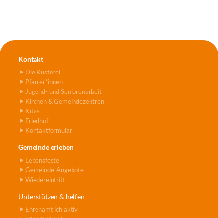
Kontakt
Die Küsterei
Pfarrer*innen
Jugend- und Seniorenarbeit
Kirchen & Gemeindezentren
Kitas
Friedhof
Kontaktformular
Gemeinde erleben
Lebensfeste
Gemeinde-Angebote
Wiedereintritt
Unterstützen & helfen
Ehrenamtlich aktiv