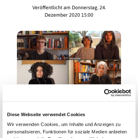
Veröffentlicht am Donnerstag, 24.
Dezember 2020 15:00
Unser Krippenspiel
Diese Webseite verwendet Cookies
Dieses Jahr nur online: Das Krippenspiel
Wir verwenden Cookies, um Inhalte und Anzeigen zu
der Jugendlichen der Evangelischen
personalisieren, Funktionen für soziale Medien anbieten
Kirchengemeinde Tegel-Borsigwalde -