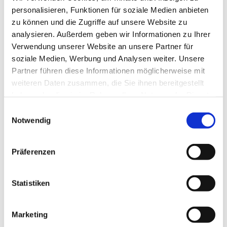
Weihn
personalisieren, Funktionen für soziale Medien anbieten
achts
zu können und die Zugriffe auf unsere Website zu
karte
analysieren. Außerdem geben wir Informationen zu Ihrer
n,
Verwendung unserer Website an unsere Partner für
Weihn
soziale Medien, Werbung und Analysen weiter. Unsere
achts
Partner führen diese Informationen möglicherweise mit
mails!
weiteren Daten zusammen, die Sie ihnen bereitgestellt
haben oder die sie im Rahmen Ihrer Nutzung der Dienste
Jetzt
gesammelt haben.
E
ist es
Notwendig
i
wirkli
n
ch
w
nicht mehr lange bis Weihnachten. Diese
Präferenzen
i
ohnehin schon besondere und in diesem
l
Jahr ganz besondere Zeit lädt doch dazu
l
Statistiken
ein, sich mit einer Tasse Tee oder Kakao
i
oder Kaffee, einer Kerze und leckeren
g
Plätzchen an den Tisch zu setzen und an
Marketing
u
die zu denken, die wir in diesem Jahr nicht