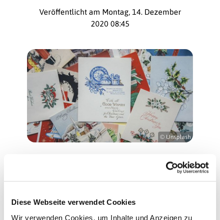
Veröffentlicht am Montag, 14. Dezember
2020 08:45
© Unsplash
18. Dezember
Weihn
Diese Webseite verwendet Cookies
achts
briefe,
Wir verwenden Cookies, um Inhalte und Anzeigen zu