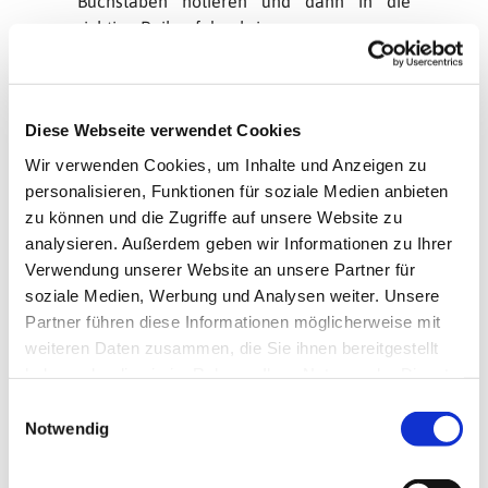
Buchstaben notieren und dann in die
richtige Reihenfolge bringen.
Ein kleiner Tipp zum Lösungswort: Wer das
aktuelle Gemeindemagazin schon mal
angeschaut hat, kommt vielleicht
Diese Webseite verwendet Cookies
schneller auf des Rätsels Lösung.
Wir verwenden Cookies, um Inhalte und Anzeigen zu
personalisieren, Funktionen für soziale Medien anbieten
Wo kam Jesus zur Welt?
zu können und die Zugriffe auf unsere Website zu
1) Jerusalem (b)
analysieren. Außerdem geben wir Informationen zu Ihrer
2) Nazareth (d)
Verwendung unserer Website an unsere Partner für
3) Betlehem (e)
soziale Medien, Werbung und Analysen weiter. Unsere
4) Emmaus (c)
Partner führen diese Informationen möglicherweise mit
Wie heißt das jüdische Lichterfest?
weiteren Daten zusammen, die Sie ihnen bereitgestellt
1) Simchat Tora (e)
haben oder die sie im Rahmen Ihrer Nutzung der Dienste
2) Schawout (a)
gesammelt haben.
E
3) Chanukka (r)
Notwendig
i
4) Ramadan (s)
n
w