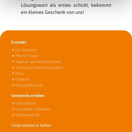
Lösungswort als erstes schickt, bekommt
ein kleines Geschenk von uns!
Kontakt
Die Küsterei
Pfarrer*innen
Jugend- und Seniorenarbeit
Kirchen & Gemeindezentren
Kitas
Friedhof
Kontaktformular
Gemeinde erleben
Lebensfeste
Gemeinde-Angebote
Wiedereintritt
Unterstützen & helfen