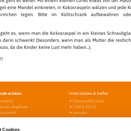
nk geht es weiter. Mit einem kleinen Löffel etwas von der Mas
ugel eine Mandel einkneten, in Kokosraspeln wälzen und jede Ku
förmchen legen. Bitte im Kühlschrank aufbewahren ode
 geht es, wenn man die Kokosraspel in ein kleines Schraubglas
n darin schwenkt (besonders, wenn man als Mutter die restlic
ss, da die Kinder keine Lust mehr haben...).
!!
nde erleben
Unterstützen & helfen
ensfeste
Ehrenamtlich aktiv
einde-Angebote
LAIB & SEELE
ereintritt
Spenden
Fördervereine
Hanna-Stiftung
t Cookies