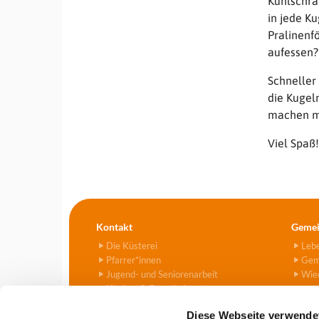
Kühlschra
in jede K
Pralinen
aufessen?
Schneller
die Kugel
machen mu
Viel Spaß!
Kontakt
Gemei
Die Küsterei
Leb
Pfarrer*innen
Gem
Jugend- und Seniorenarbeit
Wied
Kirchen & Gemeindezentren
Kitas
Diese Webseite verwende
Friedhof