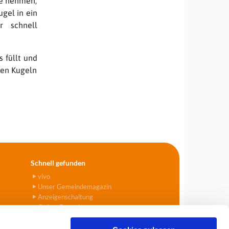
se nehmen,
gel in ein
r schnell
 füllt und
hen Kugeln
Schnell gefunden
vivo
Unser Gemeindemagazin
Anzeigenschaltung
Online-Formulare