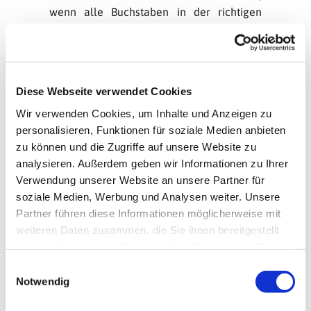
wenn alle Buchstaben in der richtigen
Reihenfolge stehen, gibt es unser
Lösungswort. Notiert Euch also jeweils den
Buchstaben, der in Klammern hinter der
Lösung steht und bringt die Buchstaben
Diese Webseite verwendet Cookies
zum Schluß in die richtige Reihenfolge.
Wir verwenden Cookies, um Inhalte und Anzeigen zu
Wer uns am 17.12. (da wird der dritte Teil
personalisieren, Funktionen für soziale Medien anbieten
des Rätsels veröffentlicht) das richtige
zu können und die Zugriffe auf unsere Website zu
Lösungswort als erstes per Mail an:
analysieren. Außerdem geben wir Informationen zu Ihrer
news(at)tegel-borsigwalde.de schickt,
Verwendung unserer Website an unsere Partner für
bekommt ein kleines Geschenk von uns!
soziale Medien, Werbung und Analysen weiter. Unsere
Also, los geht's: Zettel und Stift genommen,
Partner führen diese Informationen möglicherweise mit
Buchstaben aufschreiben und vielleicht
weiteren Daten zusammen, die Sie ihnen bereitgestellt
sogar gewinnen!
haben oder die sie im Rahmen Ihrer Nutzung der Dienste
gesammelt haben.
In welchem Land wird Weihnachten
E
Notwendig
am 06. Januar gefeiert?
i
a) Australien (x)
n