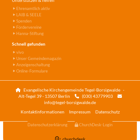
Unterstützen & helfen
Ehrenamtlich aktiv
LAIB & SEELE
Spenden
Fördervereine
Hanna-Stiftung
Schnell gefunden
vivo
Unser Gemeindemagazin
Anzeigenschaltung
Online-Formulare
Evangelische Kirchengemeinde Tegel-Borsigwalde ·

Alt-Tegel 39 · 13507 Berlin
(030) 43779903


info@tegel-borsigwalde.de
Kontaktinformationen
Impressum
Datenschutz
Datenschutzerklärung
ChurchDesk-Login