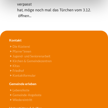
verpasst
hat, möge noch mal das Türchen vom 3.12.
öffnen...
Kontakt
Die Küsterei
Pfarrer*innen
Jugend- und Seniorenarbeit
Kirchen & Gemeindezentren
Kitas
Friedhof
Kontaktformular
Gemeinde erleben
Lebensfeste
Gemeinde-Angebote
Wiedereintritt