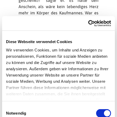
geschenkt!!“ sagte er. Es hatte den
Anschein, als wäre kein lebendiges Herz
mehr im Körper des Kaufmannes. War es
ein Stein geworden? Er wurde einsam,
niemand wollte gerne mehr bei ihm sein.
Nikolaus hört wie einsam der Kaufmann
Diese Webseite verwendet Cookies
ist. So geht er eines Tages zu ihm und
klopft an seine Palasttür. Als der Kaufmann
Wir verwenden Cookies, um Inhalte und Anzeigen zu
sieht, dass der Bischof Nikolaus vor seiner
personalisieren, Funktionen für soziale Medien anbieten
Tür steht, will er gar nicht öffnen. Er
zu können und die Zugriffe auf unsere Website zu
befürchtet nämlich, dass dieser etwas von
analysieren. Außerdem geben wir Informationen zu Ihrer
seinem Geld haben möchte. „Dem Bischof
Verwendung unserer Website an unsere Partner für
öffne ich nicht! Er sammelt doch immer für
soziale Medien, Werbung und Analysen weiter. Unsere
arme Menschen und verschenkt all das
Partner führen diese Informationen möglicherweise mit
Geld!“ - „Ich habe nichts zu verschenken!“
weiteren Daten zusammen, die Sie ihnen bereitgestellt
ruft er durch die verschlossene Tür. „Mein
haben oder die sie im Rahmen Ihrer Nutzung der Dienste
Freund,“ antwortet der Bischof, „bist du
gesammelt haben.
E
nicht jeden Abend traurig, einsam und
Notwendig
i