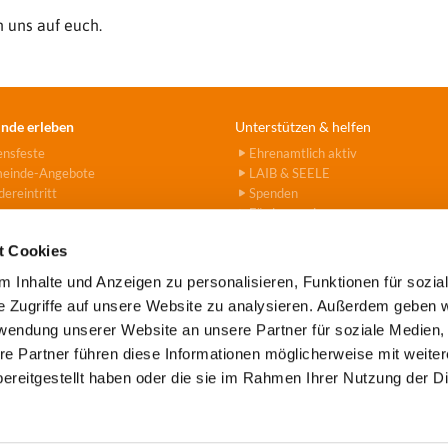
 uns auf euch.
nde erleben
Unterstützen & helfen
ensfeste
Ehrenamtlich aktiv
einde-Angebote
LAIB & SEELE
ereintritt
Spenden
Fördervereine
Hanna-Stiftung
t Cookies
 Inhalte und Anzeigen zu personalisieren, Funktionen für sozia
e Zugriffe auf unsere Website zu analysieren. Außerdem geben w
rwendung unserer Website an unsere Partner für soziale Medien
e Tegel-Borsigwalde · Alt-Tegel 39 · 13507 Berlin
(030) 43779

re Partner führen diese Informationen möglicherweise mit weite
Kontaktinformationen
Impressum
Datenschutz
ereitgestellt haben oder die sie im Rahmen Ihrer Nutzung der D
Datenschutzerklärung
ChurchDesk-Login