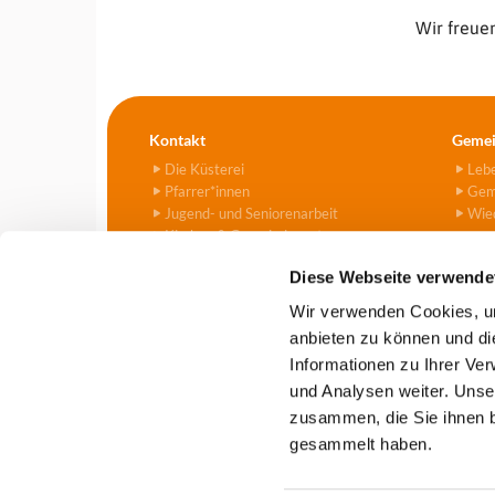
Wir freuen
Kontakt
Gemei
Die Küsterei
Leb
Pfarrer*innen
Gem
Jugend- und Seniorenarbeit
Wied
Kirchen & Gemeindezentren
Kitas
Diese Webseite verwende
Friedhof
Kontaktformular
Wir verwenden Cookies, um
anbieten zu können und di
Informationen zu Ihrer Ve
Evangelische Kirchengemeind

und Analysen weiter. Unse
zusammen, die Sie ihnen b
gesammelt haben.