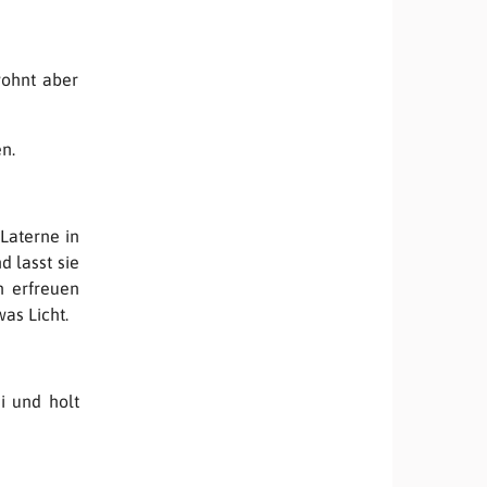
wohnt aber
en.
Laterne in
d lasst sie
n erfreuen
as Licht.
i und holt