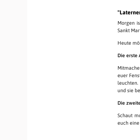
"Laterne
Morgen is
Sankt Marti
Heute möc
Die erste 
Mitmachen
euer Fenst
leuchten.
und sie b
Die zweite
Schaut mo
euch eine 