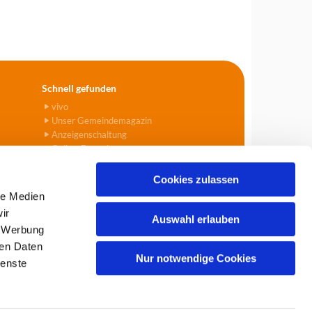
Schnell gefunden
vivo
Unser Gemeindemagazin
Anzeigenschaltung
Online-Formulare
Cookies zulassen
le Medien
ir
Auswahl erlauben
, Werbung
903
info@tegel-borsigwalde.de

ren Daten
Nur notwendige Cookies
ienste