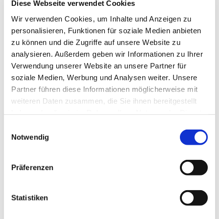
Diese Webseite verwendet Cookies
und denkt dazu »Dieses vitale kleine Stück,
Wir verwenden Cookies, um Inhalte und Anzeigen zu
in der Tradition der französischen
personalisieren, Funktionen für soziale Medien anbieten
Orgelmusik komponiert, erzeugt in mir
zu können und die Zugriffe auf unsere Website zu
Bilder. Ich sehe Stummfilm-Szenen, in
analysieren. Außerdem geben wir Informationen zu Ihrer
denen es trotz rasanter Verfolgungsjagden
Verwendung unserer Website an unsere Partner für
für die sympathischen Protagonisten gut
soziale Medien, Werbung und Analysen weiter. Unsere
ausgehen wird...«
Partner führen diese Informationen möglicherweise mit
Viel Spaß beim Ohrenkino!
weiteren Daten zusammen, die Sie ihnen bereitgestellt
haben oder die sie im Rahmen Ihrer Nutzung der Dienste
gesammelt haben.
E
Notwendig
i
n
w
Präferenzen
i
l
l
Statistiken
i