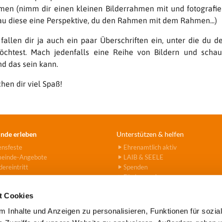
en (nimm dir einen kleinen Bilderrahmen mit und fotografie
u diese eine Perspektive, du den Rahmen mit dem Rahmen...)
 fallen dir ja auch ein paar Überschriften ein, unter die du d
öchtest. Mach jedenfalls eine Reihe von Bildern und scha
nd das sein kann.
hen dir viel Spaß!
nde erleben
Unterstützen & helfen
ensfeste
Ehrenamtlich aktiv
einde-Angebote
LAIB & SEELE
ereintritt
Spenden
Fördervereine
Hanna-Stiftung
t Cookies
 Inhalte und Anzeigen zu personalisieren, Funktionen für sozia