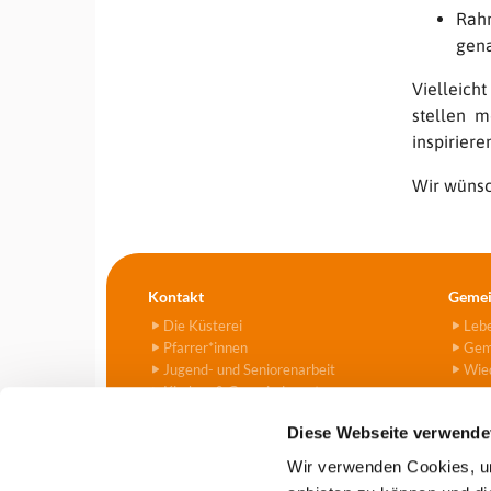
Rahm
gena
Vielleicht
stellen m
inspiriere
Wir wünsc
Kontakt
Gemei
Die Küsterei
Leb
Pfarrer*innen
Gem
Jugend- und Seniorenarbeit
Wied
Kirchen & Gemeindezentren
Kitas
Diese Webseite verwende
Friedhof
Kontaktformular
Wir verwenden Cookies, um