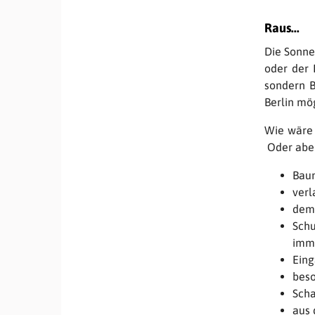
Raus...
Die Sonne
oder der 
sondern B
Berlin mö
Wie wäre 
Oder aber
Bau
verl
dem 
Schu
imme
Eing
beso
Scha
aus 