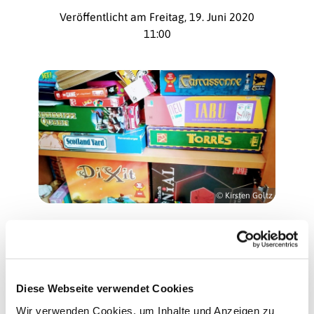
Veröffentlicht am Freitag, 19. Juni 2020
11:00
© Kirsten Goltz
Ein Spieleabend
Am Wochenende soll das Wetter ja nicht
mehr ganz so gut werden, vielleicht wird
Diese Webseite verwendet Cookies
es regnen, wie wäre es denn mal wieder
Wir verwenden Cookies, um Inhalte und Anzeigen zu