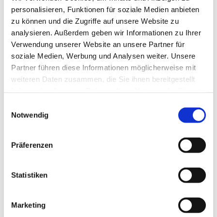
mit leckeren Getränken, Chips und
personalisieren, Funktionen für soziale Medien anbieten
Popcorn und einem gemütlichen
zu können und die Zugriffe auf unsere Website zu
Spieleabend mit Brettspielen. Vielleicht
analysieren. Außerdem geben wir Informationen zu Ihrer
mit Freunden, vielleicht mit der Familie.
Verwendung unserer Website an unsere Partner für
Wir haben für dich hier einige
soziale Medien, Werbung und Analysen weiter. Unsere
Brettspielempfehlungen für ein schönes
Partner führen diese Informationen möglicherweise mit
Spielewochenende...
weiteren Daten zusammen, die Sie ihnen bereitgestellt
1. Die Siedler von Catan
haben oder die sie im Rahmen Ihrer Nutzung der Dienste
gesammelt haben.
E
2. Dixit
Notwendig
i
3. Codenames
n
w
Präferenzen
4. Auf Achse
i
l
5. Uno
l
Statistiken
5. Wizzard
i
g
Marketing
7. Anno Domini
u