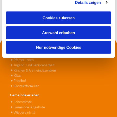
Details zeigen
s
a
Sei gespannt, was es so alles zu erzählen
u
Cookies zulassen
gibt.
s
w
Auswahl erlauben
a
h
l
Nur notwendige Cookies
Kontakt
Die Küsterei
Pfarrer*innen
Jugend- und Seniorenarbeit
Kirchen & Gemeindezentren
Kitas
Friedhof
Kontaktformular
Gemeinde erleben
Lebensfeste
Gemeinde-Angebote
Wiedereintritt