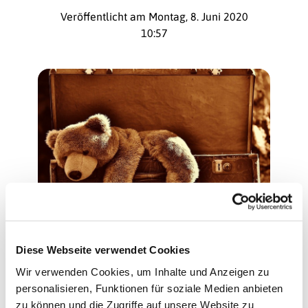
Veröffentlicht am Montag, 8. Juni 2020
10:57
© Pixabay
Wie war das bei dir?
Diese Webseite verwendet Cookies
Es ist doch immer wieder interessant von
Wir verwenden Cookies, um Inhalte und Anzeigen zu
Mama und Papa, Oma und Opa und auch
personalisieren, Funktionen für soziale Medien anbieten
von ganz anderen Familienmitgliedern zu
zu können und die Zugriffe auf unsere Website zu