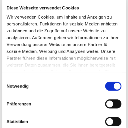
ganz spontan würde uns auch nicht sofort
etwas einfallen. Deshalb haben wir hier
Diese Webseite verwendet Cookies
eine kleine Challenge für dich.
Wir verwenden Cookies, um Inhalte und Anzeigen zu
personalisieren, Funktionen für soziale Medien anbieten
10 Tage-10x DU
zu können und die Zugriffe auf unsere Website zu
Tag 1: Lobe dich heute mal selbst.
analysieren. Außerdem geben wir Informationen zu Ihrer
Verwendung unserer Website an unsere Partner für
Tag 2: Nimm dir 5 Minuten Zeit nur für
soziale Medien, Werbung und Analysen weiter. Unsere
dich.
Partner führen diese Informationen möglicherweise mit
weiteren Daten zusammen, die Sie ihnen bereitgestellt
Tag 3: Geh liebevoll mit dir um
haben oder die sie im Rahmen Ihrer Nutzung der Dienste
Tag 4: Gibt nicht 100 %, sondern nur 80 %.
gesammelt haben.
E
Notwendig
i
Tag 5: Versuche heute keine schlechten
n
Worte zu finden.
w
Präferenzen
Tag 6: Mach dir selbst ein Kompliment.
i
l
Tag 7: Lass zu, dass auch mal etwas nicht
l
Statistiken
so läuft wie du dir das vorgestellt hast.