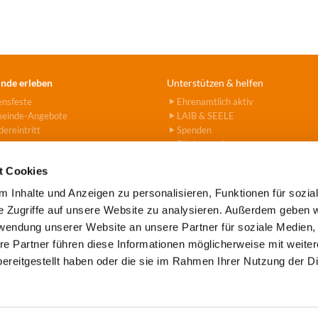
nde erleben
Unterstützen & helfen
ensfeste
Ehrenamtlich aktiv
einde-Angebote
LAIB & SEELE
ereintritt
Spenden
Fördervereine
Hanna-Stiftung
t Cookies
 Inhalte und Anzeigen zu personalisieren, Funktionen für sozia
e Zugriffe auf unsere Website zu analysieren. Außerdem geben w
rwendung unserer Website an unsere Partner für soziale Medien
e Tegel-Borsigwalde · Alt-Tegel 39 · 13507 Berlin
(030) 43779

re Partner führen diese Informationen möglicherweise mit weite
Kontaktinformationen
Impressum
Datenschutz
ereitgestellt haben oder die sie im Rahmen Ihrer Nutzung der D
Datenschutzerklärung
ChurchDesk-Login