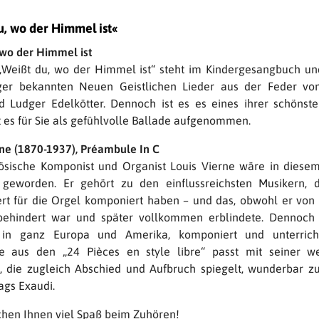
u, wo der Himmel ist«
 wo der Himmel ist
„Weißt du, wo der Himmel ist“ steht im Kindergesangbuch und
ger bekannten Neuen Geistlichen Lieder aus der Feder vo
 Ludger Edelkötter. Dennoch ist es es eines ihrer schönst
t es für Sie als gefühlvolle Ballade aufgenommen.
rne (1870-1937), Préambule In C
ösische Komponist und Organist Louis Vierne wäre in diese
 geworden. Er gehört zu den einflussreichsten Musikern, 
rt für die Orgel komponiert haben – und das, obwohl er von
behindert war und später vollkommen erblindete. Dennoch 
 in ganz Europa und Amerika, komponiert und unterricht
e aus den „24 Pièces en style libre“ passt mit seiner w
 die zugleich Abschied und Aufbruch spiegelt, wunderbar
ags Exaudi.
hen Ihnen viel Spaß beim Zuhören!