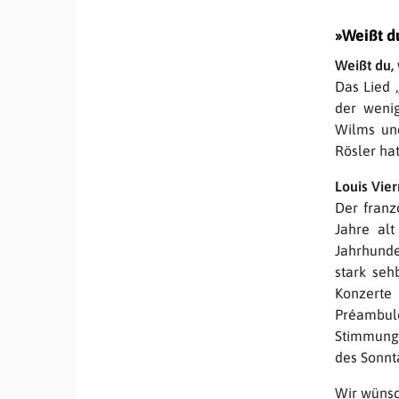
»Weißt d
Weißt du,
Das Lied 
der weni
Wilms und
Rösler ha
Louis Vie
Der franz
Jahre alt
Jahrhunde
stark seh
Konzerte
Préambul
Stimmung,
des Sonnt
Wir wünsc