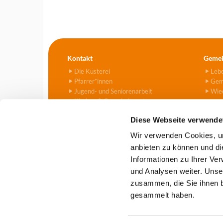
Kontakt
Gemei
Die Küsterei
Leb
Pfarrer*innen
Gem
Jugend- und Seniorenarbeit
Wied
Kirchen & Gemeindezentren
Kitas
Diese Webseite verwende
Friedhof
Kontaktformular
Wir verwenden Cookies, um
anbieten zu können und di
Informationen zu Ihrer Ve
Evangelische Kirchengemeind

und Analysen weiter. Unse
zusammen, die Sie ihnen b
gesammelt haben.