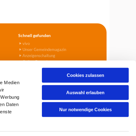
Schnell gefunden
vivo
Unser Gemeindemagazin
Anzeigenschaltung
Online-Formulare
Cookies zulassen
le Medien
ir
Auswahl erlauben
, Werbung
903
info@tegel-borsigwalde.de

ren Daten
Nur notwendige Cookies
ienste