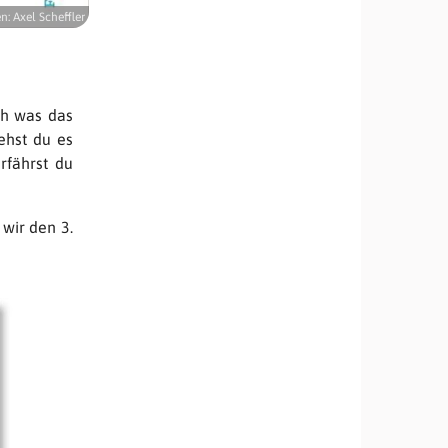
n: Axel Scheffler
ch was das
ehst du es
rfährst du
wir den 3.