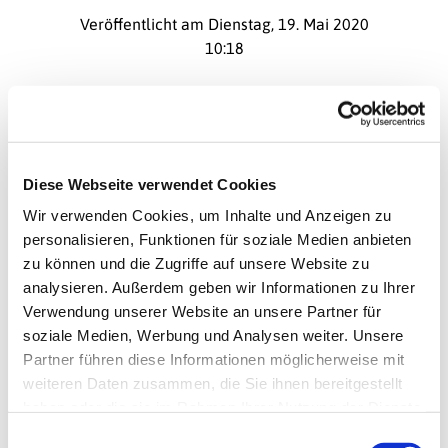
Veröffentlicht am Dienstag, 19. Mai 2020
10:18
Diese Webseite verwendet Cookies
Wir verwenden Cookies, um Inhalte und Anzeigen zu
personalisieren, Funktionen für soziale Medien anbieten
zu können und die Zugriffe auf unsere Website zu
© Unsplash
analysieren. Außerdem geben wir Informationen zu Ihrer
Verwendung unserer Website an unsere Partner für
soziale Medien, Werbung und Analysen weiter. Unsere
Kehrt um...
Partner führen diese Informationen möglicherweise mit
So kehrt nun um von euren bösen Wegen.
weiteren Daten zusammen, die Sie ihnen bereitgestellt
Warum wollt ihr sterben?
haben oder die sie im Rahmen Ihrer Nutzung der Dienste
(Hesekiel 33,11)
gesammelt haben.
E