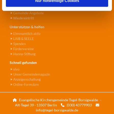
Nur notwendige Cookies
Gemeinde erleben
Lebensfeste
Gemeinde-Angebote
Wiedereintritt
Unterstützen & helfen
Ehrenamtlich aktiv
LAIB & SEELE
Spenden
Fördervereine
Hanna-Stiftung
Schnell gefunden
vivo
Unser Gemeindemagazin
Anzeigenschaltung
Online-Formulare
Evangelische Kirchengemeinde Tegel-Borsigwalde ·

Alt-Tegel 39 · 13507 Berlin
(030) 43779903


info@tegel-borsigwalde.de