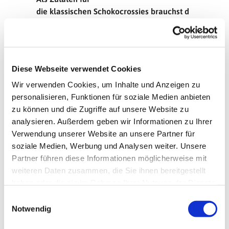
die klassischen Schokocrossies brauchst d
u:
250g Schokoladen, entweder weiß, V
ollmilch oder Zartbitter, je nach dem
welche
Diese Webseite verwendet Cookies
Schoki dir besser schmeckt
Wir verwenden Cookies, um Inhalte und Anzeigen zu
20g Butter oder Kokosfett
personalisieren, Funktionen für soziale Medien anbieten
60g Cornflakes
zu können und die Zugriffe auf unsere Website zu
60g gehackte Mandeln
analysieren. Außerdem geben wir Informationen zu Ihrer
Verwendung unserer Website an unsere Partner für
Hacke die Schokolade auf einem
soziale Medien, Werbung und Analysen weiter. Unsere
Brettchen klein. Lasse sie im heißen
Partner führen diese Informationen möglicherweise mit
Wasserbad zusammen mit dem Fett
weiteren Daten zusammen, die Sie ihnen bereitgestellt
schmelzen. Währenddessen zerbröselst du
haben oder die sie im Rahmen Ihrer Nutzung der Dienste
die Cornflakes mit den Händen, oder tust
gesammelt haben.
E
sie in ein sauberes Geschirrhandtuch und
Notwendig
i
klopfst darauf herum. Dabei achte darauf,
n
dass das Handtuch an allen Seiten