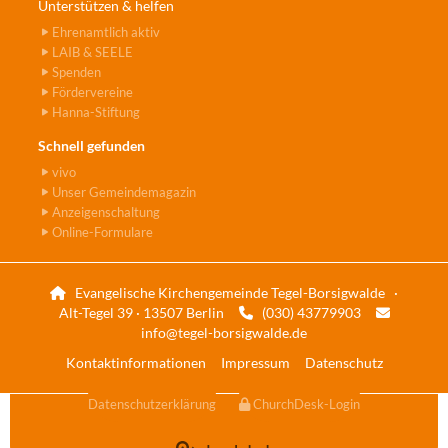
Unterstützen & helfen
Ehrenamtlich aktiv
LAIB & SEELE
Spenden
Fördervereine
Hanna-Stiftung
Schnell gefunden
vivo
Unser Gemeindemagazin
Anzeigenschaltung
Online-Formulare
Evangelische Kirchengemeinde Tegel-Borsigwalde ·

Alt-Tegel 39 · 13507 Berlin
(030) 43779903


info@tegel-borsigwalde.de
Kontaktinformationen
Impressum
Datenschutz
Datenschutzerklärung
ChurchDesk-Login