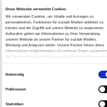
Diese Webseite verwendet Cookies
Wir verwenden Cookies, um Inhalte und Anzeigen zu
personalisieren, Funktionen für soziale Medien anbieten zu
können und die Zugriffe auf unsere Website zu analysieren.
Außerdem geben wir Informationen zu Ihrer Verwendung
unserer Website an unsere Partner für soziale Medien,
Werbung und Analysen weiter. Unsere Partner führen diese
Informationen möglicherweise mit weiteren Daten zusammen
die Sie ihnen bereitgestellt haben oder die sie im Rahmen Ihr
Nutzung der Dienste gesammelt haben.
E
Notwendig
i
n
6 mal Jeremia 17,11
w
2 Tassen Richter 14,18
Präferenzen
i
5 Tassen 1. Könige 5,2
l
2 Tassen Samuel 30,12
l
Statistiken
0,75 Tassen 1.Korinther 3,2