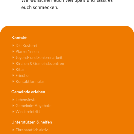
Wir wünschen euch viel Spaß und lasst es
euch schmecken.
Kontakt
Die Küsterei
Pfarrer*innen
Jugend- und Seniorenarbeit
Kirchen & Gemeindezentren
Kitas
Friedhof
Kontaktformular
Gemeinde erleben
Lebensfeste
Gemeinde-Angebote
Wiedereintritt
Unterstützen & helfen
Ehrenamtlich aktiv