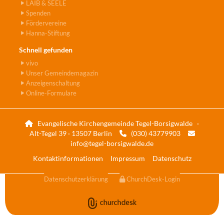
LAIB & SEELE
Spenden
Fördervereine
Hanna-Stiftung
Schnell gefunden
vivo
Unser Gemeindemagazin
Anzeigenschaltung
Online-Formulare
Evangelische Kirchengemeinde Tegel-Borsigwalde ·

Alt-Tegel 39 · 13507 Berlin
(030) 43779903


info@tegel-borsigwalde.de
Kontaktinformationen
Impressum
Datenschutz
Datenschutzerklärung
ChurchDesk-Login