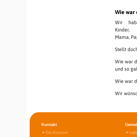
Wie war d
Wir hab
Kinder
Mama, Pap
Stellt doc
Wie war da
und so ga
Wie war da
Wir wünsc
Kontakt
Gemei
Die Küsterei
Leb