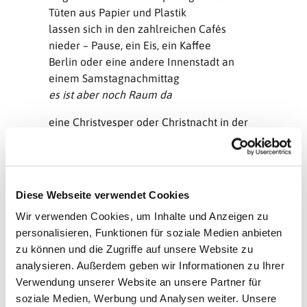
Tüten aus Papier und Plastik
lassen sich in den zahlreichen Cafés
nieder – Pause, ein Eis, ein Kaffee
Berlin oder eine andere Innenstadt an
einem Samstagnachmittag
es ist aber noch Raum da
eine Christvesper oder Christnacht in der
Stadt oder auf dem Land
viele Besucher_innen –
jedenfalls mehr als in einem Gottesdienst
am Sonntagmorgen
Diese Webseite verwendet Cookies
sitzen dicht an dicht auf alten
Wir verwenden Cookies, um Inhalte und Anzeigen zu
Kirchenbänken
personalisieren, Funktionen für soziale Medien anbieten
festlich und warm gekleidet sind sie
zu können und die Zugriffe auf unsere Website zu
in froher und freudiger Festtagsstimmung
analysieren. Außerdem geben wir Informationen zu Ihrer
Kinder, Eltern, Großeltern mit
Verwendung unserer Website an unsere Partner für
erwartungsvollen Gesichtern
soziale Medien, Werbung und Analysen weiter. Unsere
Familie und Freund_innen sehen sich