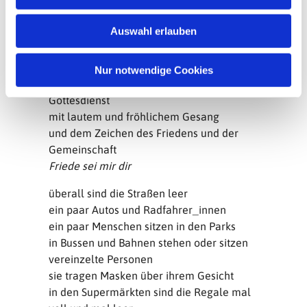
in den überfüllten Zügen der S- oder U-
s
Bahn am Morgen
w
Auswahl erlauben
oder die übervollen Shopping-Center eher
a
gemieden
h
so fehlen mir diese jetzt
l
Nur notwendige Cookies
genauso wie ein gut besuchter
Gottesdienst
mit lautem und fröhlichem Gesang
und dem Zeichen des Friedens und der
Gemeinschaft
Friede sei mir dir
überall sind die Straßen leer
ein paar Autos und Radfahrer_innen
ein paar Menschen sitzen in den Parks
in Bussen und Bahnen stehen oder sitzen
vereinzelte Personen
sie tragen Masken über ihrem Gesicht
in den Supermärkten sind die Regale mal