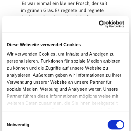
'Es war einmal ein kleiner Frosch, der saß
im grünen Gras. Es regnete und regnete
der kleine Frosch ward naß. Da fing
entsetzt er an zu schrein: "Igitt! Was ist
denn das?!" Schwupp! Sprang ins Wasser
er hinein, da wurd er nicht mehr nass.'
Diese Webseite verwendet Cookies
Für deinen Luftballonfrosch benötgist du: 1
Wir verwenden Cookies, um Inhalte und Anzeigen zu
grüner Ballon, 1 Permanentmarker, grüne
personalisieren, Funktionen für soziale Medien anbieten
Pappe oder Pappe die grün getuscht wird,
zu können und die Zugriffe auf unsere Website zu
Schere
analysieren. Außerdem geben wir Informationen zu Ihrer
Verwendung unserer Website an unsere Partner für
Blase den Luftballon auf und verknote ihn.
soziale Medien, Werbung und Analysen weiter. Unsere
Male mit dem Permanentmarker ein
Partner führen diese Informationen möglicherweise mit
lustiges (Frosch)Gesicht darauf.
weiteren Daten zusammen, die Sie ihnen bereitgestellt
Stell dich mit den
haben oder die sie im Rahmen Ihrer Nutzung der Dienste
Füßen in V-Form
gesammelt haben.
E
auf die Pappe
Notwendig
i
und male große