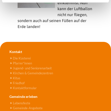
einklemmst. Nun
kann der Luftballon
nicht nur fliegen,
sondern auch auf seinen Füßen auf der
Erde landen!
Kontakt
Die Küsterei
Pfarrer*innen
Jugend- und Seniorenarbeit
Kirchen & Gemeindezentren
Kitas
Friedhof
Kontaktformular
Gemeinde erleben
Lebensfeste
Gemeinde-Angebote