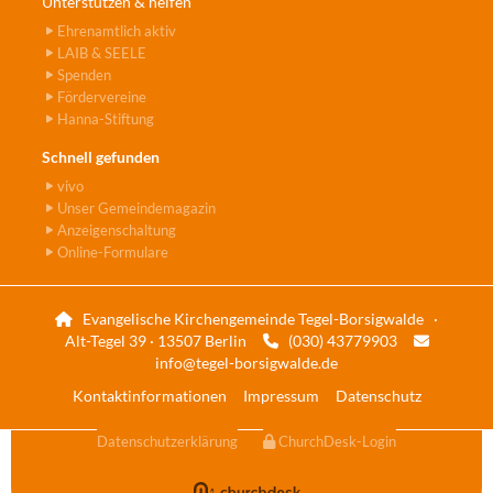
Unterstützen & helfen
Ehrenamtlich aktiv
LAIB & SEELE
Spenden
Fördervereine
Hanna-Stiftung
Schnell gefunden
vivo
Unser Gemeindemagazin
Anzeigenschaltung
Online-Formulare
Evangelische Kirchengemeinde Tegel-Borsigwalde ·

Alt-Tegel 39 · 13507 Berlin
(030) 43779903


info@tegel-borsigwalde.de
Kontaktinformationen
Impressum
Datenschutz
Datenschutzerklärung
ChurchDesk-Login