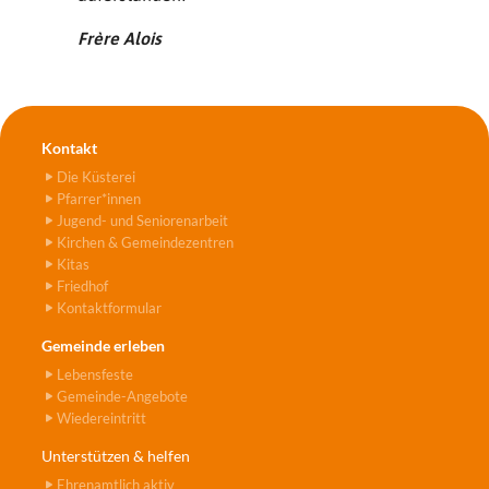
Frère Alois
Kontakt
Die Küsterei
Pfarrer*innen
Jugend- und Seniorenarbeit
Kirchen & Gemeindezentren
Kitas
Friedhof
Kontaktformular
Gemeinde erleben
Lebensfeste
Gemeinde-Angebote
Wiedereintritt
Unterstützen & helfen
Ehrenamtlich aktiv