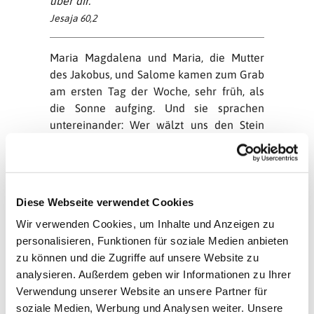
über dir.
Jesaja 60,2
Maria Magdalena und Maria, die Mutter
des Jakobus, und Salome kamen zum Grab
am ersten Tag der Woche, sehr früh, als
die Sonne aufging. Und sie sprachen
untereinander: Wer wälzt uns den Stein
von des Grabes Tür? Und sie sahen hin und
wurden gewahr, dass der Stein
weggewälzt war.
(Markus 16,2-4)
Diese Webseite verwendet Cookies
In den biblischen Texten dominiert immer
Wir verwenden Cookies, um Inhalte und Anzeigen zu
die Hoffnung. Selbst in den schlimmsten
personalisieren, Funktionen für soziale Medien anbieten
Situationen feiern sie den Sieg des Lebens.
zu können und die Zugriffe auf unsere Website zu
Losung und Lehrtext des heutigen
analysieren. Außerdem geben wir Informationen zu Ihrer
Ostersonntags spiegeln das eindrücklich
Verwendung unserer Website an unsere Partner für
wider. Barbarische Herrscher
soziale Medien, Werbung und Analysen weiter. Unsere