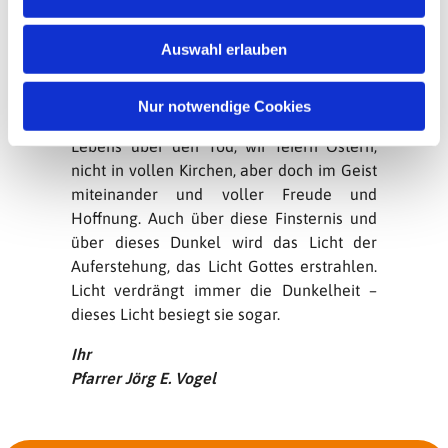
derzeit die Erde bedeckt, unser Leben
s
massiv einschränkt, Krankheit und Tod
w
Auswahl erlauben
über die Völker bringt, sehen wir
a
Glaubenden die Herrlichkeit Gottes über
h
uns aufgehen. D.h. wir feiern auch unter
l
Nur notwendige Cookies
diesen Umständen heute den Sieg des
Lebens über den Tod, wir feiern Ostern,
nicht in vollen Kirchen, aber doch im Geist
miteinander und voller Freude und
Hoffnung. Auch über diese Finsternis und
über dieses Dunkel wird das Licht der
Auferstehung, das Licht Gottes erstrahlen.
Licht verdrängt immer die Dunkelheit –
dieses Licht besiegt sie sogar.
Ihr
Pfarrer Jörg E. Vogel