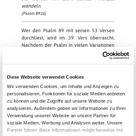
wandeln.
(Psalm 89:16)
Wer den Psalm 89 mit seinen 53 Versen
durchliest, wird im 39. Vers überrascht.
Nachdem der Psalm in vielen Variationen
Gott gelobt hat für seine Treue zu seinem
Volk Israel, ist plötzlich davon die Rede,
dass Gott sich abgewendet und „den Bund
zerbrochen“ hat.
Diese Webseite verwendet Cookies
Das finden wir in vielen Psalmen: das Lob
Wir verwenden Cookies, um Inhalte und Anzeigen zu
Gottes und das Klagen über sein Ferne
personalisieren, Funktionen für soziale Medien anbieten
sein stehen oft scheinbar ohne Übergang
zu können und die Zugriffe auf unsere Website zu
gleichberechtigt nebeneinander. Auch im
analysieren. Außerdem geben wir Informationen zu Ihrer
Psalm 89 spricht einer, der Schlimmes
Verwendung unserer Website an unsere Partner für
erlebt, einer, der auch schon an Gott
soziale Medien, Werbung und Analysen weiter. Unsere
gezweifelt hat.
Partner führen diese Informationen möglicherweise mit