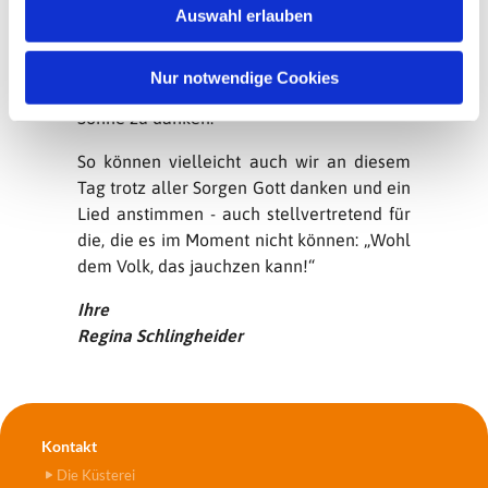
einen Berberstamm, wo der Älteste jeden
Auswahl erlauben
a
Morgen bei Tagesanbruch auf einen Hügel
h
steigt, um dort stellvertretend für alle, die
l
Nur notwendige Cookies
noch schlafen, Gott für die aufgehende
Sonne zu danken.
So können vielleicht auch wir an diesem
Tag trotz aller Sorgen Gott danken und ein
Lied anstimmen - auch stellvertretend für
die, die es im Moment nicht können: „Wohl
dem Volk, das jauchzen kann!“
Ihre
Regina Schlingheider
Kontakt
Die Küsterei