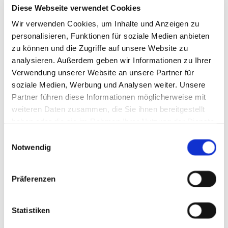
Diese Webseite verwendet Cookies
Martinus-Kirche. Vielleicht machen Sie sich
passende Musik dazu an? Sie finden hier
Wir verwenden Cookies, um Inhalte und Anzeigen zu
zwei Versionen:
personalisieren, Funktionen für soziale Medien anbieten
zu können und die Zugriffe auf unsere Website zu
kurz, knackig und intensiv mit einer
analysieren. Außerdem geben wir Informationen zu Ihrer
Dauer von 23 Sekunden oder
Verwendung unserer Website an unsere Partner für
2 Stunden Meditation mit dem Licht-
soziale Medien, Werbung und Analysen weiter. Unsere
und Schattenspiel im Kirchenfenster
Partner führen diese Informationen möglicherweise mit
weiteren Daten zusammen, die Sie ihnen bereitgestellt
Die Kurz-Variante:
haben oder die sie im Rahmen Ihrer Nutzung der Dienste
gesammelt haben.
E
Notwendig
i
n
w
Präferenzen
i
l
l
Statistiken
Die Long-Version:
i
Hier empfehlen wir unbedingt, die