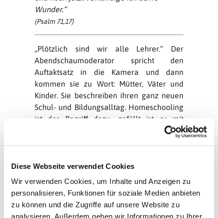
Wunder.“
(Psalm 71,17)
„Plötzlich sind wir alle Lehrer.“ Der
Abendschaumoderator spricht den
Auftaktsatz in die Kamera und dann
kommen sie zu Wort: Mütter, Väter und
Kinder. Sie beschreiben ihren ganz neuen
Schul- und Bildungsalltag. Homeschooling
ist der Begriff dazu, gefüllt ist er mit
prallem Leben und großen Anforderungen
an alle Beteiligten.
„Wie erkläre ich es ihm so, dass er es
Diese Webseite verwendet Cookies
versteht“? Wie erkläre ich nicht zu viel?“
Wir verwenden Cookies, um Inhalte und Anzeigen zu
Wir hören von der Wichtigkeit einer
personalisieren, Funktionen für soziale Medien anbieten
Struktur. Davon, wie sehr sich Eltern in
zu können und die Zugriffe auf unsere Website zu
Acht nehmen müssen, ihre eigene Furcht
analysieren. Außerdem geben wir Informationen zu Ihrer