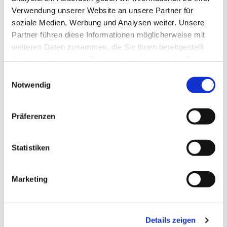
vor dem großartigen Fach Mathematik
Verwendung unserer Website an unsere Partner für
nicht auf ihr Kind zu übertragen. Wir
soziale Medien, Werbung und Analysen weiter. Unsere
erfahren von der Schwierigkeit,
Partner führen diese Informationen möglicherweise mit
Homeschooling und Homeoffice einer
weiteren Daten zusammen, die Sie ihnen bereitgestellt
Familie zu koordinieren. Da leidet auch
haben oder die sie im Rahmen Ihrer Nutzung der Dienste
das schönste Zuhause. Und der Satz „Das
gesammelt haben.
E
kann ich doch morgen machen“ wird oft
Notwendig
i
bemüht.
n
Eine Mutter sagt: „Auf die Frage: ‚Warum
w
Präferenzen
ist das so? Warum wird dieses Hilfsverb
i
jetzt so benutzt?‘ weiß ich keine Antwort,
l
warum das so ist. Ich weiß nur, dass man
l
Statistiken
das so macht.“ Ja, warum ist das so?
i
g
Die große Frage nach dem Wozu unseres
Marketing
u
Lebens und dem Suchen nach Antworten
n
auf die herrschenden Umstände und die
g
jeweilig vorfindbare Welt darf kein Ende
Details zeigen
s
nehmen. Gut, wenn Menschen schon mal