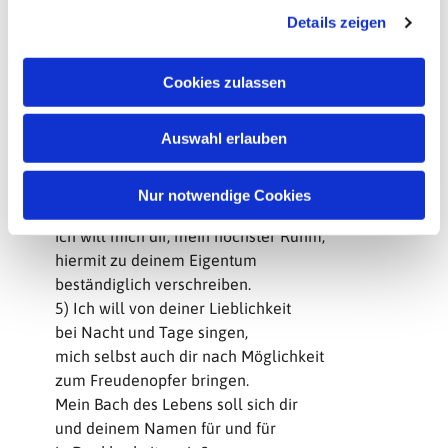
du streckest den in Grab und Sarg,
Details zeigen
s
vor dem die Felsen springen.
a
4) Mein Lebetage will ich dich
u
Cookies zulassen
aus meinem Sinn nicht lassen,
s
dich will ich stets, gleich wie du mich,
w
Auswahl erlauben
mit Liebesarmen fassen.
a
Du sollst sein meines Herzens Licht,
h
und wenn mein Herz in Stücke bricht,
l
Nur notwendige Cookies
sollst du mein Herze bleiben;
ich will mich dir, mein höchster Ruhm,
hiermit zu deinem Eigentum
beständiglich verschreiben.
5) Ich will von deiner Lieblichkeit
bei Nacht und Tage singen,
mich selbst auch dir nach Möglichkeit
zum Freudenopfer bringen.
Mein Bach des Lebens soll sich dir
und deinem Namen für und für