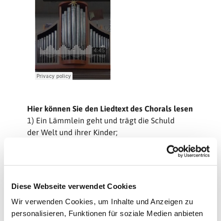
Hier können Sie den Liedtext des Chorals lesen
1) Ein Lämmlein geht und trägt die Schuld
der Welt und ihrer Kinder;
es geht und büßet in Geduld
die Sünden aller Sünder;
es geht dahin, wird matt und krank,
ergibt sich auf die Würgebank,
Diese Webseite verwendet Cookies
entsaget allen Freuden,
Wir verwenden Cookies, um Inhalte und Anzeigen zu
es nimmet an Schmach, Hohn und Spott,
personalisieren, Funktionen für soziale Medien anbieten
Angst, Wunden, Striemen, Kreuz und Tod