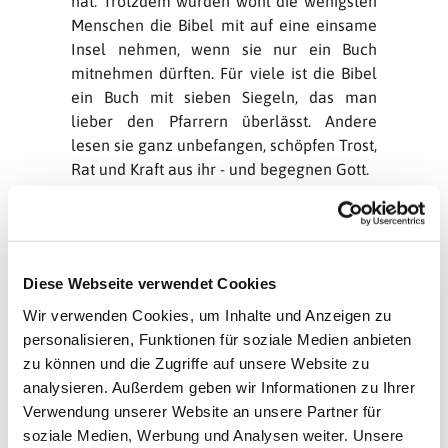
hat. Trotzdem würden wohl die wenigsten
Menschen die Bibel mit auf eine einsame
Insel nehmen, wenn sie nur ein Buch
mitnehmen dürften. Für viele ist die Bibel
ein Buch mit sieben Siegeln, das man
lieber den Pfarrern überlässt. Andere
lesen sie ganz unbefangen, schöpfen Trost,
Rat und Kraft aus ihr - und begegnen Gott.
Für viele Christen ist klar, dass die Bibel für
den Glauben irgendwie wichtig ist. Aber
sie ist ihnen zu dick und kompliziert und
spielt in ihrem täglichen Leben kaum eine
Diese Webseite verwendet Cookies
Rolle. Andere lieben sie, nehmen sie ernst,
Wir verwenden Cookies, um Inhalte und Anzeigen zu
und richten ihr Leben nach ihr aus.
personalisieren, Funktionen für soziale Medien anbieten
Manche glauben, dass die Bibel von Gott
zu können und die Zugriffe auf unsere Website zu
diktiert und deshalb objektiv wahr ist. Und
analysieren. Außerdem geben wir Informationen zu Ihrer
sie fangen an für sie zu streiten, wenn die
Verwendung unserer Website an unsere Partner für
Aussagen der Bibel in Widerspruch zu
soziale Medien, Werbung und Analysen weiter. Unsere