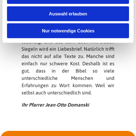
s
Besonders dann, wenn man selbst auf der
w
Suche oder in einer schwierigen Situation
Auswahl erlauben
a
ist. Plötzlich weiß man, diese Worte sind
h
für mich. Gott redet mit mir und das sehr
l
Nur notwendige Cookies
persönlich. Die alten Texte werden
lebendig. Und aus dem Buch mit sieben
Siegeln wird ein Liebesbrief. Natürlich trifft
das nicht auf alle Texte zu. Manche sind
einfach nur schwere Kost. Deshalb ist es
gut, dass in der Bibel so viele
unterschiedliche Menschen und
Erfahrungen zu Wort kommen. Weil wir
selbst auch unterschiedlich sind.
Ihr Pfarrer Jean-Otto Domanski