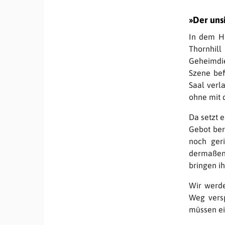
»Der uns
In dem Hi
Thornhil
Geheimdie
Szene bef
Saal verla
ohne mit 
Da setzt e
Gebot ber
noch ger
dermaßen, 
bringen ih
Wir werde
Weg versp
müssen ei