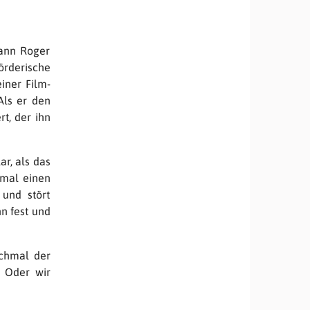
mann Roger
rderische
iner Film-
Als er den
rt, der ihn
ar, als das
smal einen
und stört
hn fest und
nchmal der
. Oder wir