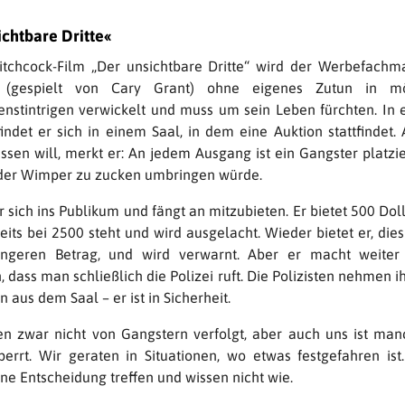
ichtbare Dritte«
tchcock-Film „Der unsichtbare Dritte“ wird der Werbefach
l (gespielt von Cary Grant) ohne eigenes Zutun in mö
nstintrigen verwickelt und muss um sein Leben fürchten. In e
indet er sich in einem Saal, in dem eine Auktion stattfindet. 
ssen will, merkt er: An jedem Ausgang ist ein Gangster platzie
der Wimper zu zucken umbringen würde.
r sich ins Publikum und fängt an mitzubieten. Er bietet 500 Doll
eits bei 2500 steht und wird ausgelacht. Wieder bietet er, die
ingeren Betrag, und wird verwarnt. Aber er macht weiter 
dass man schließlich die Polizei ruft. Die Polizisten nehmen i
n aus dem Saal – er ist in Sicherheit.
n zwar nicht von Gangstern verfolgt, aber auch uns ist ma
errt. Wir geraten in Situationen, wo etwas festgefahren ist
ne Entscheidung treffen und wissen nicht wie.