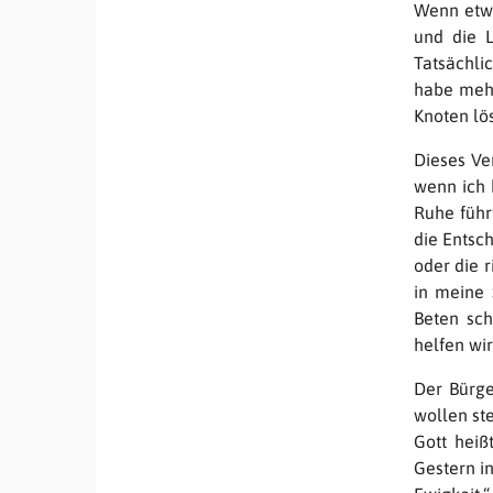
Wenn etwa
und die L
Tatsächlic
habe mehr
Knoten lö
Dieses Ve
wenn ich 
Ruhe führt
die Entsc
oder die r
in meine 
Beten sch
helfen wi
Der Bürge
wollen ste
Gott heiß
Gestern i