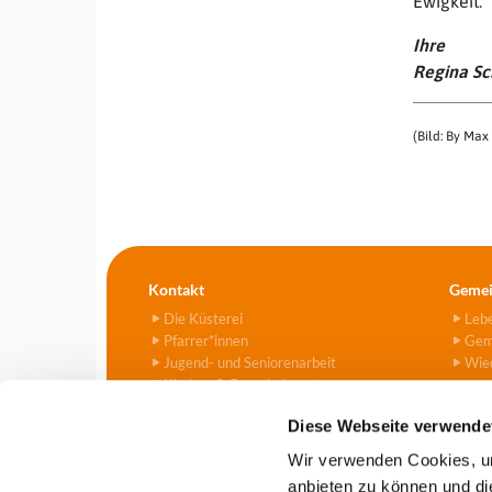
Ewigkeit.“
Ihre
Regina Sc
(Bild: By Max
Kontakt
Gemei
Die Küsterei
Leb
Pfarrer*innen
Gem
Jugend- und Seniorenarbeit
Wied
Kirchen & Gemeindezentren
Kitas
Diese Webseite verwende
Friedhof
Kontaktformular
Wir verwenden Cookies, um
anbieten zu können und di