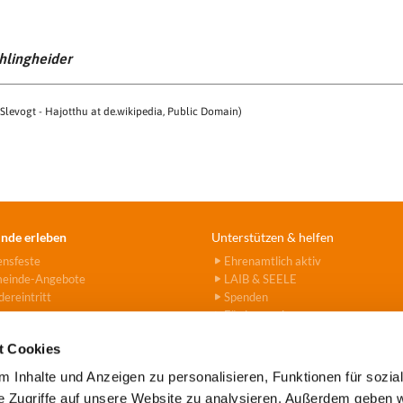
hlingheider
 Slevogt - Hajotthu at de.wikipedia, Public Domain)
nde erleben
Unterstützen & helfen
ensfeste
Ehrenamtlich aktiv
einde-Angebote
LAIB & SEELE
ereintritt
Spenden
Fördervereine
Hanna-Stiftung
t Cookies
 Inhalte und Anzeigen zu personalisieren, Funktionen für sozia
e Zugriffe auf unsere Website zu analysieren. Außerdem geben w