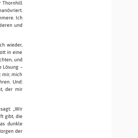
 Thornhill
anövriert.
ammere. Ich
tieren und
ch wieder,
tt in eine
achten, und
e Lösung –
t mir, mich
hren. Und:
t, der mir
sagt: „Wir
t gibt, die
das dunkle
Morgen der