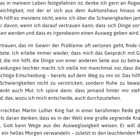
s in meinem Leben festgefahren ist, denke ich gern an Roger
eichtigkeit, mit der er sich aus dem Auktionshaus hinaus m
h hilft es meistens nicht, wenn ich über die Schwierigkeiten j
 davon, wenn ich darauf vertrauen kann, dass sich Dinge sor
sen werden und dass es irgendwann einen Ausweg geben wird.
rtrauen, das im Gewirr der Probleme oft verloren geht, finde i
bete. Ich erlebe immer wieder, dass mich das Gespräch mit Go
, die mir hilft, die Dinge von einer anderen Seite aus zu betr
heidungen leichter macht. Ich stelle mir manchmal vor, dass di
ichtige Entscheidung – bereits auf dem Weg zu mir ist. Das hilf
Schwierigkeiten nicht zu verstricken, sondern Ruhe zu bewa
enkt auch Mut. Ich spüre dann, dass jemand hinter mir steh
rd, das, wozu ich mich entscheide, auch durchzuziehen.
rrechtler Martin Luther King hat in einer berühmten Rede ge
ts daran denken, dass es in der Welt eine große segnende Kraf
t. Gott kann Wege aus der Ausweglosigkeit weisen. Er will 
n ein helles Morgen verwandeln – zuletzt in den leuchtenden 