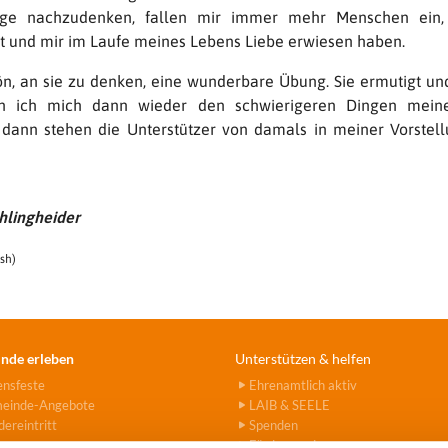
nge nachzudenken, fallen mir immer mehr Menschen ein,
zt und mir im Laufe meines Lebens Liebe erwiesen haben.
ön, an sie zu denken, eine wunderbare Übung. Sie ermutigt und
 ich mich dann wieder den schwierigeren Dingen mein
dann stehen die Unterstützer von damals in meiner Vorstell
hlingheider
sh)
nde erleben
Unterstützen & helfen
ensfeste
Ehrenamtlich aktiv
einde-Angebote
LAIB & SEELE
ereintritt
Spenden
Fördervereine