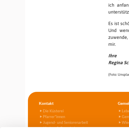
ich anfa
unterstüt
Es ist sch
Und wenn
zuwende, 
mir.
Ihre
Regina Sc
(Foto: Unspla
Kontakt
Gemei
Die Küsterei
Leb
Pfarrer*innen
Gem
Jugend- und Seniorenarbeit
Wied
Kirchen & Gemeindezentren