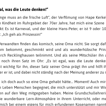
gal, was die Leute denken!“
unge muss an die frische Luft“, der Verfilmung von Hape Kerke
e Kindheit im Ruhrgebiet der 70er Jahre, hat mich eine Szene
t: Es ist Karneval, und der kleine Hans-Peter, er ist 9 oder 10
 „Ich geh als Prinzessin!“
Verwandten finden das komisch, seine Oma nicht. Sie sorgt daf
tüm bekommt, geschminkt wird und als wunderhübsche Prin
ch Recklinghausen teilnimmt. Und als seine Mitschüler ihn 
 noch ihren Satz im Ohr: „Es ist egal, was die Leute denke
st wichtig für ihn, dieser Satz seiner Oma prägt ihn und hilft 
r er ist, und dabei nicht ständig nach der Meinung anderer zu 
 ich doch auch so eine Oma gehabt hätte… Moment! Auch mir
 Leben Menschen begegnet, die mich unterstützt und mir Wic
n auf den Weg mitgegeben haben. Meine Grundschullehrerin
ie wunderbare Lern-Atmosphäre in ihrem Unterricht, oder m
e mich bei einem eigens für mich erfundenen Kosenamen nannt