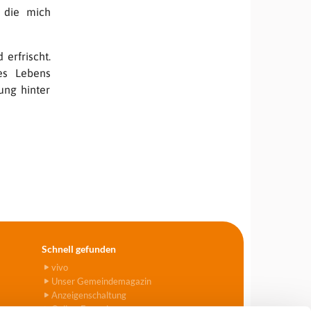
 die mich
 erfrischt.
es Lebens
ung hinter
Schnell gefunden
vivo
Unser Gemeindemagazin
Anzeigenschaltung
Online-Formulare