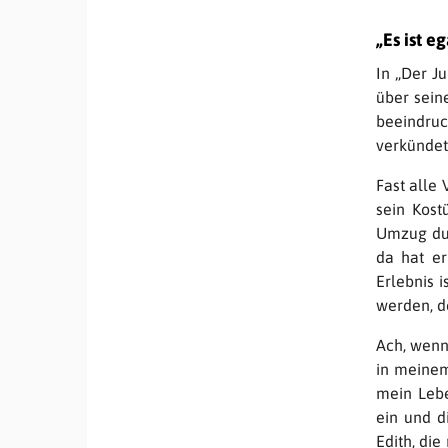
„Es ist e
In „Der J
über sein
beeindruck
verkündet:
Fast alle 
sein Kos
Umzug dur
da hat er
Erlebnis i
werden, de
Ach, wenn
in meinem
mein Lebe
ein und d
Edith, di