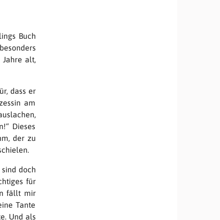
lings Buch
 besonders
 Jahre alt,
ür, dass er
zessin am
auslachen,
n!“ Dieses
ihm, der zu
schielen.
 sind doch
htiges für
 fällt mir
eine Tante
e. Und als