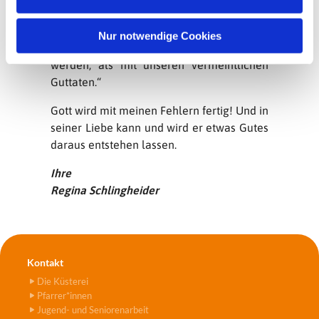
„Ich glaube, dass auch unsere Fehler und
h
Irrtümer nicht vergeblich sind und dass es
l
Nur notwendige Cookies
Gott nicht schwerer ist, mit ihnen fertig zu
werden, als mit unseren vermeintlichen
Guttaten.“
Gott wird mit meinen Fehlern fertig! Und in
seiner Liebe kann und wird er etwas Gutes
daraus entstehen lassen.
Ihre
Regina Schlingheider
Kontakt
Die Küsterei
Pfarrer*innen
Jugend- und Seniorenarbeit