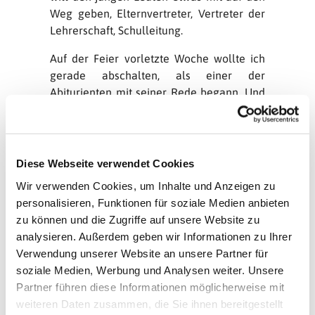
Weg geben, Elternvertreter, Vertreter der
Lehrerschaft, Schulleitung.
Auf der Feier vorletzte Woche wollte ich
gerade abschalten, als einer der
Abiturienten mit seiner Rede begann. Und
da war ich auf einmal wieder wach.
„Wir sind hier an einem ganz
entscheidenden Punkt in unserem Leben“,
Diese Webseite verwendet Cookies
sagte dieser junge Mann, „und da ist es
Wir verwenden Cookies, um Inhalte und Anzeigen zu
doch ganz wichtig, dass wir jetzt nichts
personalisieren, Funktionen für soziale Medien anbieten
falsch machen. Dass wir keine falsche
zu können und die Zugriffe auf unsere Website zu
Entscheidung treffen, sondern alles dafür
analysieren. Außerdem geben wir Informationen zu Ihrer
tun, dass wir den richtigen Weg
Verwendung unserer Website an unsere Partner für
einschlagen.“
soziale Medien, Werbung und Analysen weiter. Unsere
Und ich erinnere mich genau an den
Partner führen diese Informationen möglicherweise mit
Moment, als er dann uns Zuhörer ansah
weiteren Daten zusammen, die Sie ihnen bereitgestellt