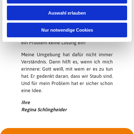
sondern auf Kunstgriffe und
w
Ablenkungsmanöver verzichten, das gibt
Auswahl erlauben
a
mir zu denken.
h
Und es gibt mir Mut. Wie oft im Leben fehlt
l
Nur notwendige Cookies
mir die zündende Idee! Wie oft fällt mir für
ein Problem keine Lösung ein!
Meine Umgebung hat dafür nicht immer
Verständnis. Dann hilft es, wenn ich mich
erinnere: Gott weiß, mit wem er es zu tun
hat. Er gedenkt daran, dass wir Staub sind.
Und für mein Problem hat er sicher schon
eine Idee.
Ihre
Regina Schlingheider