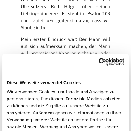
Übersetzers Rolf Hilger über seinen
Lieblingsbibelvers. Er steht im Psalm 103
und lautet: »Er gedenkt daran, dass wir
Staub sind.«
Mein erster Eindruck war: Der Mann will
auf sich aufmerksam machen, der Mann
will provozieren! Kann er nicht wie jeder
normale Mensch einen Vers wählen wie
»Der Herr ist mein Hirte« oder »Gott ist
treu«? Was soll denn an diesem Vers mit
dem Staub tröstend oder aufrichtend sein?
Diese Webseite verwendet Cookies
Wir verwenden Cookies, um Inhalte und Anzeigen zu
personalisieren, Funktionen für soziale Medien anbieten
Aber dann las ich mit wachsender
zu können und die Zugriffe auf unsere Website zu
Begeisterung seine Erklärung, warum ihm
analysieren. Außerdem geben wir Informationen zu Ihrer
ausgerechnet diese Worte zu einem
Verwendung unserer Website an unsere Partner für
Schatz geworden sind: Einem Menschen,
soziale Medien, Werbung und Analysen weiter. Unsere
der immer wieder Zweifel hat, ob das, was