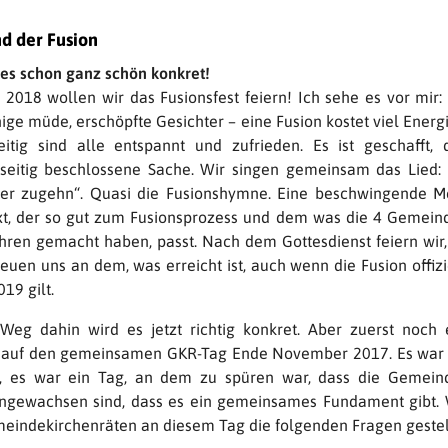
d der Fusion
 es schon ganz schön konkret!
 2018 wollen wir das Fusionsfest feiern! Ich sehe es vor mir: 
nige müde, erschöpfte Gesichter – eine Fusion kostet viel Energ
eitig sind alle entspannt und zufrieden. Es ist geschafft, 
eitig beschlossene Sache. Wir singen gemeinsam das Lied: 
er zugehn“. Quasi die Fusionshymne. Eine beschwingende M
t, der so gut zum Fusionsprozess und dem was die 4 Gemein
ahren gemacht haben, passt. Nach dem Gottesdienst feiern wir, 
euen uns an dem, was erreicht ist, auch wenn die Fusion offizi
019 gilt.
eg dahin wird es jetzt richtig konkret. Aber zuerst noch 
 auf den gemeinsamen GKR-Tag Ende November 2017. Es war e
g, es war ein Tag, an dem zu spüren war, dass die Gemein
gewachsen sind, dass es ein gemeinsames Fundament gibt. 
eindekirchenräten an diesem Tag die folgenden Fragen gestel