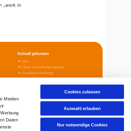
n „work in
Schnell gefunden
vivo
Unser Gemeindemagazin
Anzeigenschaltung
Online-Formulare
Cookies zulassen
le Medien
ir
Auswahl erlauben
, Werbung
903
info@tegel-borsigwalde.de

ren Daten
Nur notwendige Cookies
ienste