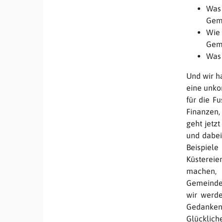
Was 
Gem
Wie 
Gem
Was
Und wir h
eine unko
für die F
Finanzen,
geht jetz
und dabei
Beispiele
Küstereie
machen, 
Gemeindeb
wir werde
Gedanke
Glückliche