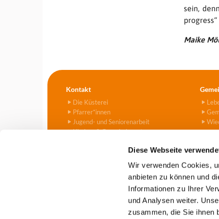
sein, den
progress“
Maike Möl
Kontakt
Gemei
Die Küsterei
Leb
Pfarrer*innen
Gem
Jugend- und Seniorenarbeit
Wied
Kirchen & Gemeindezentren
Kitas
Diese Webseite verwende
Friedhof
Kontaktformular
Wir verwenden Cookies, um
anbieten zu können und di
Informationen zu Ihrer Ve
Evangelische Kirchengemeind

und Analysen weiter. Unse
zusammen, die Sie ihnen b