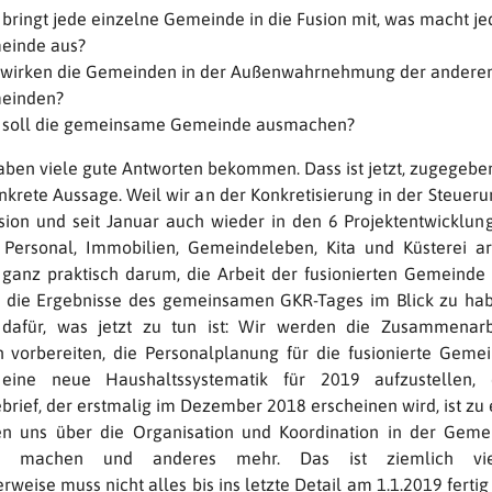
bringt jede einzelne Gemeinde in die Fusion mit, was macht je
einde aus?
wirken die Gemeinden in der Außenwahrnehmung der andere
einden?
 soll die gemeinsame Gemeinde ausmachen?
aben viele gute Antworten bekommen. Dass ist jetzt, zugegeb
nkrete Aussage. Weil wir an der Konkretisierung in der Steuer
usion und seit Januar auch wieder in den 6 Projektentwicklun
 Personal, Immobilien, Gemeindeleben, Kita und Küsterei ar
t ganz praktisch darum, die Arbeit der fusionierten Gemeinde
 die Ergebnisse des gemeinsamen GKR-Tages im Blick zu hab
 dafür, was jetzt zu tun ist: Wir werden die Zusammenar
n vorbereiten, die Personalplanung für die fusionierte Gemei
eine neue Haushaltssystematik für 2019 aufzustellen,
rief, der erstmalig im Dezember 2018 erscheinen wird, ist zu 
n uns über die Organisation und Koordination in der Geme
n machen und anderes mehr. Das ist ziemlich viel
rweise muss nicht alles bis ins letzte Detail am 1.1.2019 fertig