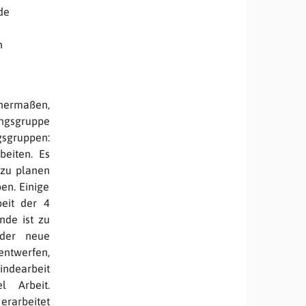
de
n
enermaßen,
ungsgruppe
gsgruppen:
beiten. Es
 zu planen
en. Einige
beit der 4
nde ist zu
 der neue
entwerfen,
indearbeit
 Arbeit.
 erarbeitet