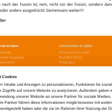
n nach der Fusion ist, nein, nicht vor der Fusion, sondern dan
 oder anders ausgedrückt: Gemeinsam weiter!!!
ler
nde erleben
Unterstützen & helfen
ensfeste
Ehrenamtlich aktiv
einde-Angebote
LAIB & SEELE
ereintritt
Spenden
Fördervereine
Hanna-Stiftung
t Cookies
 Inhalte und Anzeigen zu personalisieren, Funktionen für sozia
e Zugriffe auf unsere Website zu analysieren. Außerdem geben w
rwendung unserer Website an unsere Partner für soziale Medien
e Tegel-Borsigwalde · Alt-Tegel 39 · 13507 Berlin
(030) 43779

re Partner führen diese Informationen möglicherweise mit weite
Kontaktinformationen
Impressum
Datenschutz
ereitgestellt haben oder die sie im Rahmen Ihrer Nutzung der D