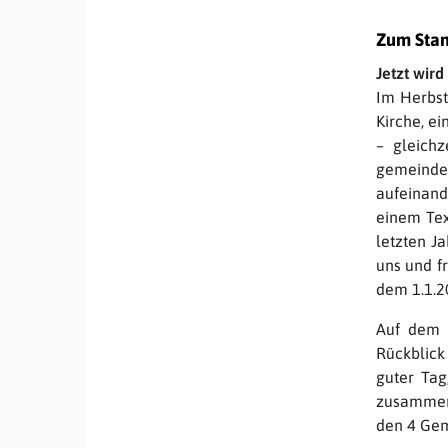
Zum Stan
Jetzt wird
Im Herbst
Kirche, ei
– gleichz
gemeindes
aufeinand
einem Tex
letzten J
uns und fr
dem 1.1.2
Auf dem W
Rückblick
guter Ta
zusammen
den 4 Gem