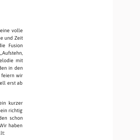
eine volle
ie und Zeit
die Fusion
„Aufstehn,
elodie mit
den in den
feiern wir
ell erst ab
ein kurzer
in richtig
den schon
Wir haben
lt: