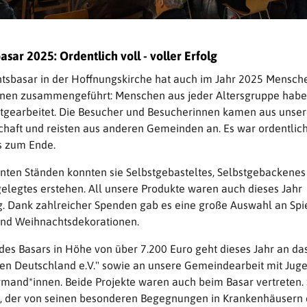
sar 2025: Ordentlich voll - voller Erfolg
tsbasar in der Hoffnungskirche hat auch im Jahr 2025 Mensche
nen zusammengeführt: Menschen aus jeder Altersgruppe hab
itgearbeitet. Die Besucher und Besucherinnen kamen aus unser
haft und reisten aus anderen Gemeinden an. Es war ordentlich
s zum Ende.
nten Ständen konnten sie Selbstgebasteltes, Selbstgebackenes
gelegtes erstehen. All unsere Produkte waren auch dieses Jahr
g. Dank zahlreicher Spenden gab es eine große Auswahl an Spi
und Weihnachtsdekorationen.
des Basars in Höhe von über 7.200 Euro geht dieses Jahr an das
en Deutschland e.V." sowie an unsere Gemeindearbeit mit Jug
rmand*innen. Beide Projekte waren auch beim Basar vertreten. S
, der von seinen besonderen Begegnungen in Krankenhäusern 