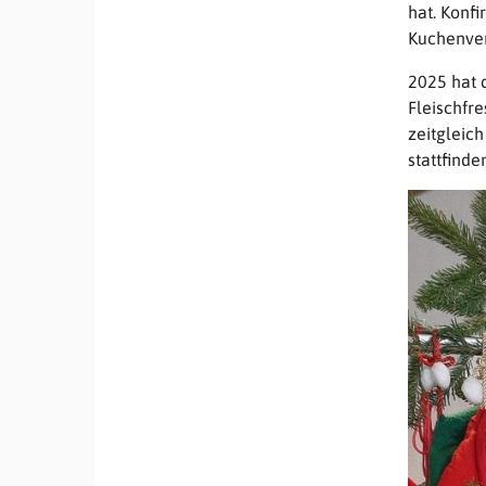
hat. Konf
Kuchenve
2025 hat 
Fleischfre
zeitgleic
stattfinde