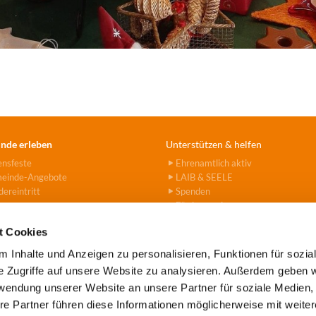
nde erleben
Unterstützen & helfen
ensfeste
Ehrenamtlich aktiv
einde-Angebote
LAIB & SEELE
ereintritt
Spenden
Fördervereine
Hanna-Stiftung
t Cookies
 Inhalte und Anzeigen zu personalisieren, Funktionen für sozia
e Zugriffe auf unsere Website zu analysieren. Außerdem geben w
rwendung unserer Website an unsere Partner für soziale Medien
e Tegel-Borsigwalde · Alt-Tegel 39 · 13507 Berlin
(030) 43779

re Partner führen diese Informationen möglicherweise mit weite
Kontaktinformationen
Impressum
Datenschutz