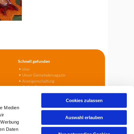
Schnell gefunden
vivo
Unser Gemeindemagazin
Anzeigenschaltung
Online-Formulare
Cookies zulassen
le Medien
ir
Auswahl erlauben
, Werbung
903
info@tegel-borsigwalde.de

ren Daten