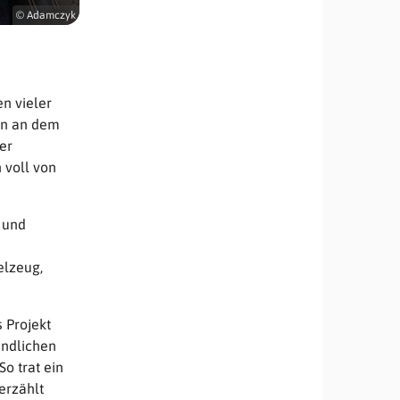
© Adamczyk
n vieler
en an dem
er
 voll von
 und
elzeug,
 Projekt
endlichen
o trat ein
erzählt