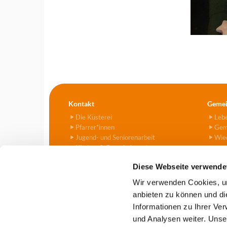
Kontakt
Gemei
Die Küsterei
Leb
Pfarrer*innen
Gem
Jugend- und Seniorenarbeit
Wied
Kirchen & Gemeindezentren
Kitas
Diese Webseite verwende
Friedhof
Kontaktformular
Wir verwenden Cookies, um
anbieten zu können und di
Informationen zu Ihrer Ve
Evangelische Kirchengemeind

und Analysen weiter. Unse