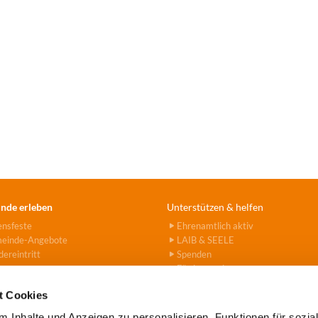
nde erleben
Unterstützen & helfen
ensfeste
Ehrenamtlich aktiv
einde-Angebote
LAIB & SEELE
ereintritt
Spenden
Fördervereine
Hanna-Stiftung
t Cookies
 Inhalte und Anzeigen zu personalisieren, Funktionen für sozia