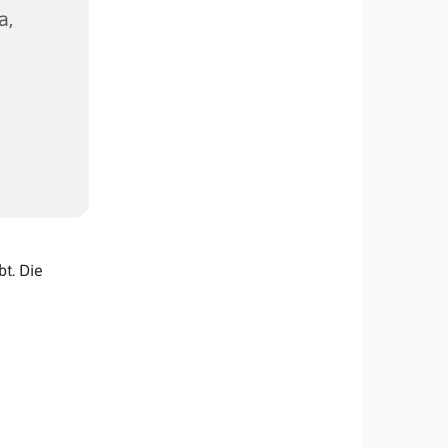
a,
t. Die