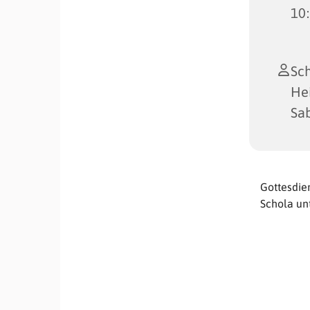
10
Sch
Hei
Sab
Gottesdie
Schola unt