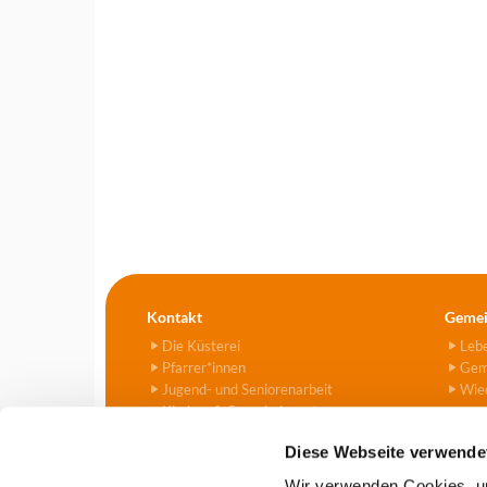
Kontakt
Gemei
Die Küsterei
Leb
Pfarrer*innen
Gem
Jugend- und Seniorenarbeit
Wied
Kirchen & Gemeindezentren
Kitas
Diese Webseite verwende
Friedhof
Kontaktformular
Wir verwenden Cookies, um