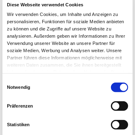
"Vertrauen" dasselbe. Das gibt es auch im
Diese Webseite verwendet Cookies
Deutschen. "Ich glaube dir." bedeutet: "Ich
Wir verwenden Cookies, um Inhalte und Anzeigen zu
vertraue dir."
personalisieren, Funktionen für soziale Medien anbieten
Beim christlichen Glauben geht es nicht
zu können und die Zugriffe auf unsere Website zu
darum, etwas Fragwürdiges für wahr zu
analysieren. Außerdem geben wir Informationen zu Ihrer
halten, sondern Jesus zu vertrauen. Es
Verwendung unserer Website an unsere Partner für
geht nicht darum,
was
ich glaube, sondern
soziale Medien, Werbung und Analysen weiter. Unsere
wem
ich glaube.
Partner führen diese Informationen möglicherweise mit
weiteren Daten zusammen, die Sie ihnen bereitgestellt
Für mich ist Jesus vertrauenswürdig -
haben oder die sie im Rahmen Ihrer Nutzung der Dienste
glaubwürdig. Glaubwürdig in seiner Liebe
gesammelt haben.
E
zu den Menschen, die von anderen
Notwendig
i
verachtet wurden. Glaubwürdig in seinem
n
Einstehen für seine Überzeugungen bis
w
zum Schluss. Glaubwürdig auch in seiner
Präferenzen
i
Frustration darüber, dass manchmal nicht
l
einmal seine engsten Freunde verstehen,
l
Statistiken
worum es ihm geht. Ihm glaube ich.
i