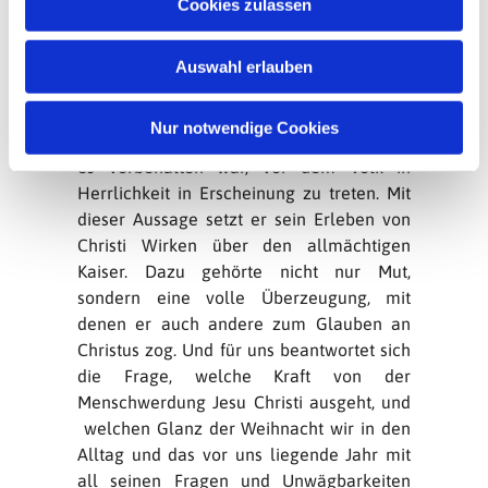
Cookies zulassen
dem Tod Christi verinnerlicht hat. Um die
s
Aussage von der „Herrlichkeit als des
w
eingeborenen Sohnes“ genauer deuten zu
Auswahl erlauben
a
können, müssen wir uns in die Bilderwelt
h
seiner Zeit versetzen. Die Kaiser im alten
l
Nur notwendige Cookies
Rom waren gottgleiche Herrscher, denen
es vorbehalten war, vor dem Volk in
Herrlichkeit in Erscheinung zu treten. Mit
dieser Aussage setzt er sein Erleben von
Christi Wirken über den allmächtigen
Kaiser. Dazu gehörte nicht nur Mut,
sondern eine volle Überzeugung, mit
denen er auch andere zum Glauben an
Christus zog. Und für uns beantwortet sich
die Frage, welche Kraft von der
Menschwerdung Jesu Christi ausgeht, und
welchen Glanz der Weihnacht wir in den
Alltag und das vor uns liegende Jahr mit
all seinen Fragen und Unwägbarkeiten