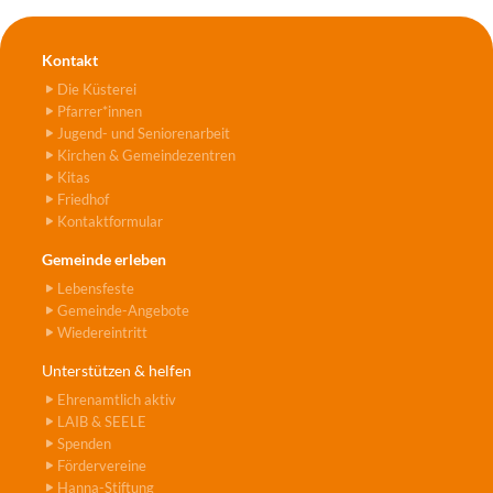
Kontakt
Die Küsterei
Pfarrer*innen
Jugend- und Seniorenarbeit
Kirchen & Gemeindezentren
Kitas
Friedhof
Kontaktformular
Gemeinde erleben
Lebensfeste
Gemeinde-Angebote
Wiedereintritt
Unterstützen & helfen
Ehrenamtlich aktiv
LAIB & SEELE
Spenden
Fördervereine
Hanna-Stiftung