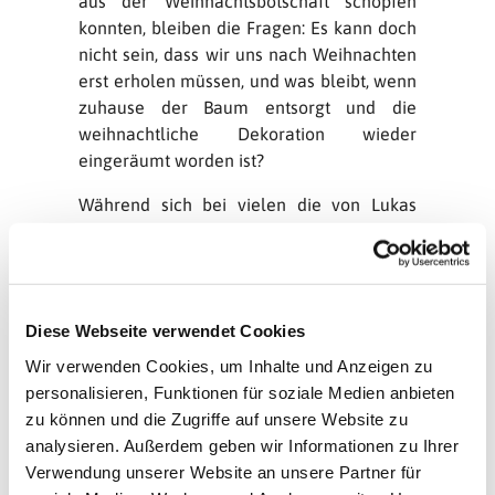
aus der Weihnachtsbotschaft schöpfen
konnten, bleiben die Fragen: Es kann doch
nicht sein, dass wir uns nach Weihnachten
erst erholen müssen, und was bleibt, wenn
zuhause der Baum entsorgt und die
weihnachtliche Dekoration wieder
eingeräumt worden ist?
Während sich bei vielen die von Lukas
geschilderte Geburt im Stalle zu
Bethlehem und die bei Matthäus
erwähnten Weisen aus dem Morgenland
als Bild und Krippenfiguren von
Diese Webseite verwendet Cookies
Weihnachten eingeprägt haben, spricht
der vierte Evangelist, Johannes, in seinem
Wir verwenden Cookies, um Inhalte und Anzeigen zu
1. Kapitel stark komprimiert und sogleich
personalisieren, Funktionen für soziale Medien anbieten
im weiten Bogen das Geheimnis der
zu können und die Zugriffe auf unsere Website zu
Menschwerdung Jesu Christi aus. Im 14.
analysieren. Außerdem geben wir Informationen zu Ihrer
Vers, der unseren Spruch der Woche
Verwendung unserer Website an unsere Partner für