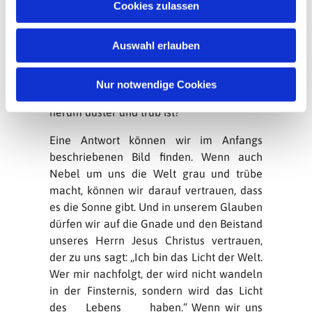
vernunftgesteuertes Verhalten von
Cookies zulassen
s
möglichst vielen.
w
Vernunft einzusetzen ist gut und wichtig,
Auswahl erlauben
a
aber was bleibt, wenn die Hoffnungen
h
nicht erfüllt werden? Wie steht es um
l
Nur notwendige Cookies
unsere Seele, wenn das Wetter um uns
herum düster und trüb ist?
Eine Antwort können wir im Anfangs
beschriebenen Bild finden. Wenn auch
Nebel um uns die Welt grau und trübe
macht, können wir darauf vertrauen, dass
es die Sonne gibt. Und in unserem Glauben
dürfen wir auf die Gnade und den Beistand
unseres Herrn Jesus Christus vertrauen,
der zu uns sagt: „Ich bin das Licht der Welt.
Wer mir nachfolgt, der wird nicht wandeln
in der Finsternis, sondern wird das Licht
des Lebens haben.“ Wenn wir uns