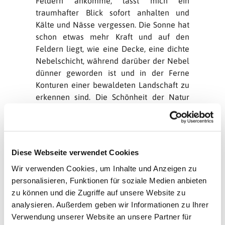
Feldern ankomme, lässt mich ein
traumhafter Blick sofort anhalten und
Kälte und Nässe vergessen. Die Sonne hat
schon etwas mehr Kraft und auf den
Feldern liegt, wie eine Decke, eine dichte
Nebelschicht, während darüber der Nebel
dünner geworden ist und in der Ferne
Konturen einer bewaldeten Landschaft zu
erkennen sind. Die Schönheit der Natur
geht mir bis in die Seele.
Die Sonne erinnert mich an Jesus als Licht
der Welt, als das Tor, das Zukunft verheißt.
Diese Webseite verwendet Cookies
Ja, ein bewusster Blick auf die Schöpfung
kann uns glücklich machen, auch wenn wir
Wir verwenden Cookies, um Inhalte und Anzeigen zu
nicht alles scharf sehen. Mir kam ein Satz
personalisieren, Funktionen für soziale Medien anbieten
aus dem Korintherbrief in den Sinn. Paulus
zu können und die Zugriffe auf unsere Website zu
sagt, zwar in einem anderen
analysieren. Außerdem geben wir Informationen zu Ihrer
Zusammenhang, aber passend zu dem
Verwendung unserer Website an unsere Partner für