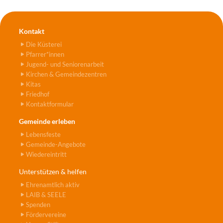
Kontakt
Die Küsterei
Pfarrer*innen
Jugend- und Seniorenarbeit
Kirchen & Gemeindezentren
Kitas
Friedhof
Kontaktformular
Gemeinde erleben
Lebensfeste
Gemeinde-Angebote
Wiedereintritt
Unterstützen & helfen
Ehrenamtlich aktiv
LAIB & SEELE
Spenden
Fördervereine