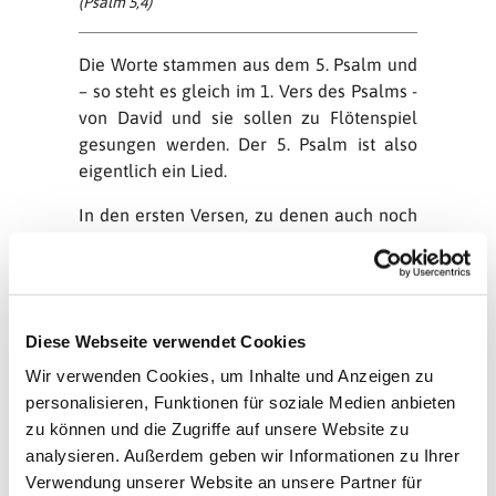
(Psalm 5,4)
Die Worte stammen aus dem 5. Psalm und
– so steht es gleich im 1. Vers des Psalms -
von David und sie sollen zu Flötenspiel
gesungen werden. Der 5. Psalm ist also
eigentlich ein Lied.
In den ersten Versen, zu denen auch noch
der unserer Tageslosung gehört, ruft David
Gott an: „HERR, höre meine Worte, merke
auf mein Seufzen! Vernimm mein
Schreien, mein König und mein Gott; denn
Diese Webseite verwendet Cookies
ich will zu dir beten. Herr, frühe wollest du
meine Stimme hören, frühe will ich mich
Wir verwenden Cookies, um Inhalte und Anzeigen zu
zu dir wenden und aufmerken.“
personalisieren, Funktionen für soziale Medien anbieten
zu können und die Zugriffe auf unsere Website zu
In den darauffolgenden Versen grenzt sich
analysieren. Außerdem geben wir Informationen zu Ihrer
David ab gegen Menschen, die „böse“ sind:
Verwendung unserer Website an unsere Partner für