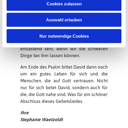
Wir dürfen Gott gegenüber unserem
u
Cookies zulassen
Herzen Luft machen, unsere Gedanken –
s
auch die bösen – aussprechen. Bei ihm
w
Auswahl erlauben
sind sie gut aufgehoben. Und, Gott sei
a
Dank, was Gott aus dem, was wir ihm
h
anvertrauen macht, steht ganz in seinem
l
Nur notwendige Cookies
Willen. Mit Gott zu reden kann wunderbar
entlastend sein, wenn wir die schweren
Dinge bei ihm lassen können.
Am Ende des Psalm bittet David dann noch
um ein gutes Leben für sich und die
Menschen, die auf Gott vertrauen. Nicht
nur für sich betet David, sondern auch für
die, die Gott nahe sind. Was für ein schöner
Abschluss dieses Gebetsliedes.
Ihre
Stephanie Waetzoldt