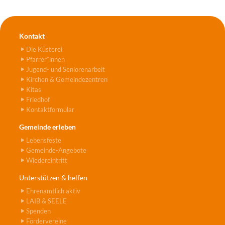
Kontakt
Die Küsterei
Pfarrer*innen
Jugend- und Seniorenarbeit
Kirchen & Gemeindezentren
Kitas
Friedhof
Kontaktformular
Gemeinde erleben
Lebensfeste
Gemeinde-Angebote
Wiedereintritt
Unterstützen & helfen
Ehrenamtlich aktiv
LAIB & SEELE
Spenden
Fördervereine