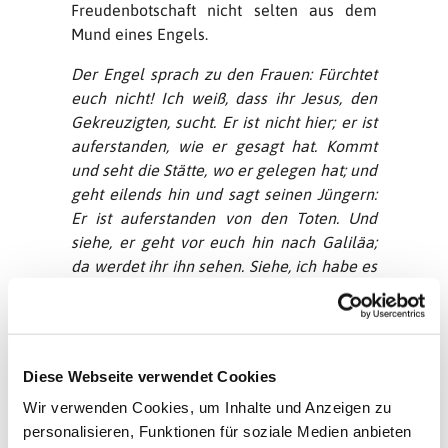
Freudenbotschaft nicht selten aus dem
Mund eines Engels.
Der Engel sprach zu den Frauen: Fürchtet
euch nicht! Ich weiß, dass ihr Jesus, den
Gekreuzigten, sucht. Er ist nicht hier; er ist
auferstanden, wie er gesagt hat. Kommt
und seht die Stätte, wo er gelegen hat; und
geht eilends hin und sagt seinen Jüngern:
Er ist auferstanden von den Toten. Und
siehe, er geht vor euch hin nach Galiläa;
da werdet ihr ihn sehen. Siehe, ich habe es
euch gesagt.
Engel haben FLÜGEL. Viele Darstellungen
und Gemälde zeigen Engel mit zwei oder
Diese Webseite verwendet Cookies
mehr Flügeln. So können sie fliegen und
bewegen sich hin und her zwischen
Wir verwenden Cookies, um Inhalte und Anzeigen zu
Himmel und Erde. »Wir Menschen sind
personalisieren, Funktionen für soziale Medien anbieten