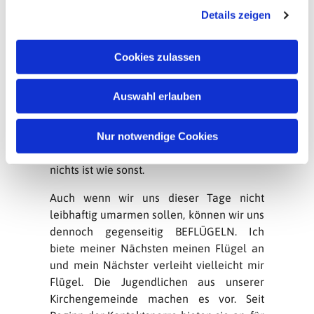
weitersagten? Der Evangelist Matthäus
Details zeigen
s
berichtet davon so konkret nichts. Aber sie
a
waren nicht alleine, nicht jede für sich
u
unterwegs. Maria Magdalena und die
Cookies zulassen
s
andere Maria gingen zusammen den
w
schweren Weg zum Grab. Und gemeinsam
Auswahl erlauben
a
trugen sie die Botschaft von der
h
Auferstehung Jesu zu den Jünger_innen.
l
Gemeinsam ist vieles leichter … damals
Nur notwendige Cookies
und heute und gerade in einer Zeit, in der
nichts ist wie sonst.
Auch wenn wir uns dieser Tage nicht
leibhaftig umarmen sollen, können wir uns
dennoch gegenseitig BEFLÜGELN. Ich
biete meiner Nächsten meinen Flügel an
und mein Nächster verleiht vielleicht mir
Flügel. Die Jugendlichen aus unserer
Kirchengemeinde machen es vor. Seit