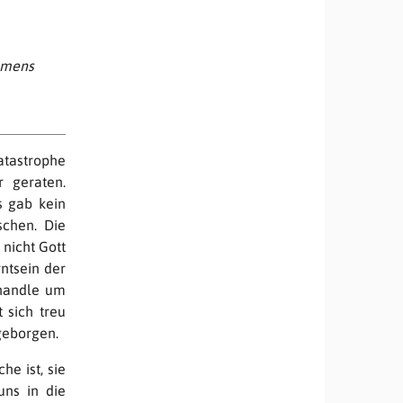
amens
atastrophe
 geraten.
s gab kein
schen. Die
nicht Gott
rntsein der
„handle um
 sich treu
 geborgen.
he ist, sie
uns in die