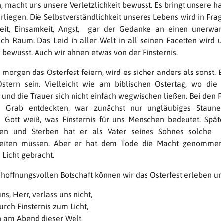
 macht uns unsere Verletzlichkeit bewusst. Es bringt unsere h
rliegen. Die Selbstverständlichkeit unseres Lebens wird in Frag
eit, Einsamkeit, Angst, gar der Gedanke an einen unerwa
ch Raum. Das Leid in aller Welt in all seinen Facetten wird u
 bewusst. Auch wir ahnen etwas von der Finsternis.
orgen das Osterfest feiern, wird es sicher anders als sonst. 
 Ostern sein. Vielleicht wie am biblischen Ostertag, wo die
und die Trauer sich nicht einfach wegwischen ließen. Bei den F
e Grab entdeckten, war zunächst nur ungläubiges Staunen
: Gott weiß, was Finsternis für uns Menschen bedeutet. Spät
den und Sterben hat er als Vater seines Sohnes solche F
reiten müssen. Aber er hat dem Tode die Macht genomme
 Licht gebracht.
 hoffnungsvollen Botschaft können wir das Osterfest erleben un
uns, Herr, verlass uns nicht,
urch Finsternis zum Licht,
h am Abend dieser Welt