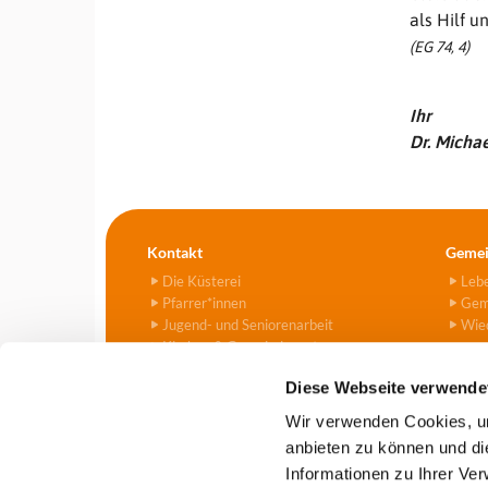
als Hilf u
(EG 74, 4)
Ihr
Dr. Michae
Kontakt
Gemei
Die Küsterei
Leb
Pfarrer*innen
Gem
Jugend- und Seniorenarbeit
Wied
Kirchen & Gemeindezentren
Kitas
Diese Webseite verwende
Friedhof
Kontaktformular
Wir verwenden Cookies, um
anbieten zu können und di
Informationen zu Ihrer Ve
Evangelische Kirchengemeind
