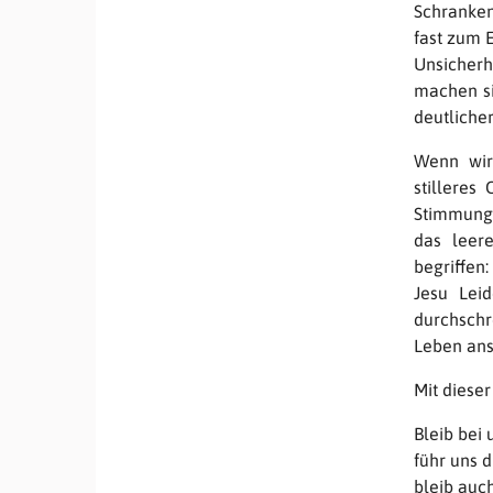
Schranken,
fast zum E
Unsicherh
machen si
deutlicher
Wenn wir m
stilleres
Stimmung 
das leer
begriffen
Jesu Lei
durchsch
Leben ans
Mit dieser
Bleib bei 
führ uns d
bleib auc