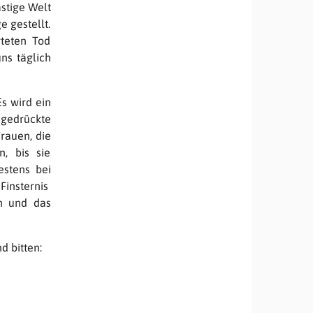
astige Welt
e gestellt.
rteten Tod
ns täglich
Es wird ein
 gedrückte
rauen, die
, bis sie
estens bei
insternis
n und das
d bitten: