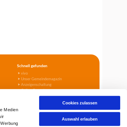
Schnell gefunden
vivo
Unser Gemeindemagazin
Anzeigenschaltung
Online-Formulare
Cookies zulassen
le Medien
ir
Auswahl erlauben
, Werbung
903
info@tegel-borsigwalde.de
