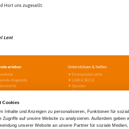
nd Hort uns zugesellt.
l Lent
nde erleben
Unterstützen & helfen
ensfeste
Ehrenamtlich aktiv
einde-Angebote
LAIB & SEELE
ereintritt
Spenden
Fördervereine
Hanna-Stiftung
t Cookies
 Inhalte und Anzeigen zu personalisieren, Funktionen für sozia
e Zugriffe auf unsere Website zu analysieren. Außerdem geben w
rwendung unserer Website an unsere Partner für soziale Medien
e Tegel-Borsigwalde · Alt-Tegel 39 · 13507 Berlin
(030) 43779
