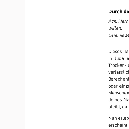
Durch die
Ach, Herr
willen.
(Jeremia 14,
Dieses St
in Juda 
Trocken- 
verlässli
Berechenb
oder einze
Menschen 
deines Na
bleibt, da
Nun erlebe
erscheint