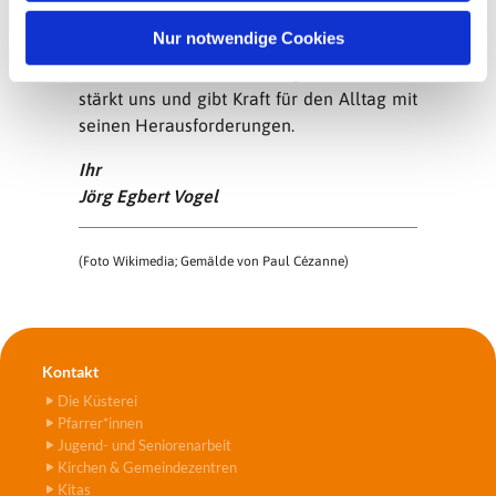
h
Man muss aber immer vom Berg wieder
l
Nur notwendige Cookies
hinuntersteigen. Die elementare Erfahrung
in der besonderen, herausgehobenen Zeit
stärkt uns und gibt Kraft für den Alltag mit
seinen Herausforderungen.
Ihr
Jörg Egbert Vogel
(Foto Wikimedia; Gemälde von Paul Cézanne)
Kontakt
Die Küsterei
Pfarrer*innen
Jugend- und Seniorenarbeit
Kirchen & Gemeindezentren
Kitas