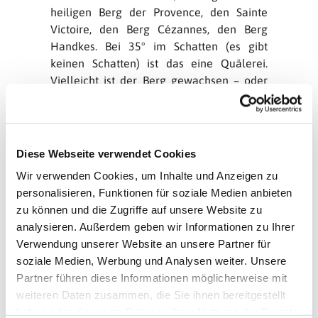
heiligen Berg der Provence, den Sainte
Victoire, den Berg Cézannes, den Berg
Handkes. Bei 35° im Schatten (es gibt
keinen Schatten) ist das eine Quälerei.
Vielleicht ist der Berg gewachsen – oder
ich bin älter geworden? Der alte Cézanne
hat den Berg immer nur von unten gemalt.
Ich verstehe, weshalb.
Diese Webseite verwendet Cookies
Wenn ich wieder unten bin, weiß ich
Wir verwenden Cookies, um Inhalte und Anzeigen zu
jedoch: Nächstes Mal steige ich wieder
personalisieren, Funktionen für soziale Medien anbieten
hinauf!
zu können und die Zugriffe auf unsere Website zu
Der Grund sind die elementaren
analysieren. Außerdem geben wir Informationen zu Ihrer
Erfahrungen, die ich mache: Die Nähe zur
Verwendung unserer Website an unsere Partner für
Natur, die Gerüche des Garrigue, der Lärm
soziale Medien, Werbung und Analysen weiter. Unsere
der Zikaden, die brennende Hitze, der
Partner führen diese Informationen möglicherweise mit
weiße Fels, der Schatten der Zedern auf
weiteren Daten zusammen, die Sie ihnen bereitgestellt
dem Gipfel, der grandiose Rundumblick
haben oder die sie im Rahmen Ihrer Nutzung der Dienste