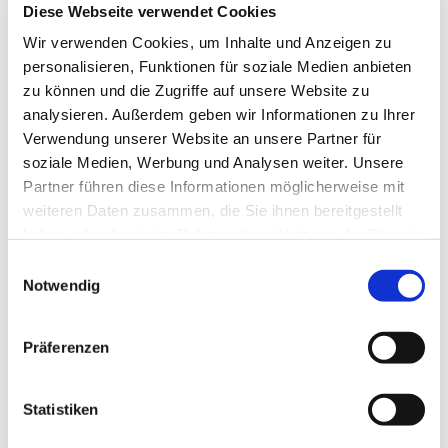
Diese Webseite verwendet Cookies
Jahren durch seine Warnungen zur
Klimaerwärmung und zu verfehlter
Wir verwenden Cookies, um Inhalte und Anzeigen zu
Umwelt- und Wirtschaftspolitik
personalisieren, Funktionen für soziale Medien anbieten
Aufmerksamkeit erlangt. Er hat aufgezeigt,
zu können und die Zugriffe auf unsere Website zu
dass die Menschheit ihre
analysieren. Außerdem geben wir Informationen zu Ihrer
Lebensgrundlagen zerstört und war der
Verwendung unserer Website an unsere Partner für
Meinung, dass die Menschen in 100 Jahren
soziale Medien, Werbung und Analysen weiter. Unsere
die Erde verlassen müssen.
Partner führen diese Informationen möglicherweise mit
weiteren Daten zusammen, die Sie ihnen bereitgestellt
Er war Atheist, glaubte nicht an einen
haben oder die sie im Rahmen Ihrer Nutzung der Dienste
Schöpfergott. Wenn das Universum keinen
gesammelt haben.
E
Anfang und kein Ende hat, keine Grenze in
Notwendig
i
Raum und Zeit, welchen Platz hätte dann
n
ein Schöpfergott, so fragte er. Hawking
w
hatte ein unglaublich großes Wissen und
Präferenzen
i
sicher auch in vielen Dingen Recht, was
l
die Physik betrifft, vielleicht irrte er aber in
l
Statistiken
Letzterem. Gott hat sich sicher schon auf
i
Hawking und die Gespräche mit ihm über